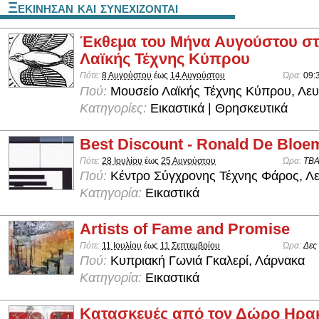
Ξεκινησαν και συνεχιζονται
Έκθεμα του Μήνα Αυγούστου στ
Λαϊκής Τέχνης Κύπρου
Πότε:
8 Αυγούστου
έως
14 Αυγούστου
Ώρα:
09:
Πού:
Μουσείο Λαϊκής Τέχνης Κύπρου, Λε
Κατηγορίες:
Εικαστικά | Θρησκευτικά
Best Discount - Ronald De Bloe
Πότε:
28 Ιουλίου
έως
25 Αυγούστου
Ώρα:
TB
Πού:
Κέντρο Σύγχρονης Τέχνης Φάρος, Λ
Κατηγορία:
Εικαστικά
Artists of Fame and Promise
Πότε:
11 Ιουλίου
έως
11 Σεπτεμβρίου
Ώρα:
Δες
Πού:
Κυπριακή Γωνιά Γκαλερί, Λάρνακα
Κατηγορία:
Εικαστικά
Κατασκευές από τον Δώρο Ηρα