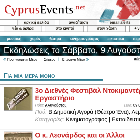
αρχική σελίδα
αναζήτηση
email alerts
νέα & άρθρα
στο κινητό
στον χάρτη
+ 
μουσική
χορός
θέατρο
κινηματογράφος
εικαστικά
περ
Εκδηλώσεις το Σάββατο, 9 Αυγούστ
Φίλ
Προηγούμενη Μέρα
Σήμερα
Επόμενη Μέρα
Για μια μερα μονο
3ο Διεθνές Φεστιβάλ Ντοκιμαντέ
Εργαστήριο
Πότε:
9 Αυγούστου
Ώρα:
09:
Πού:
Β Δημοτική Αγορά (Θέατρο Ένα), Λε
Κατηγορίες:
Κινηματογράφος | Εκπαιδευτι
Ο κ. Λεονάρδος και οι Άλλοι