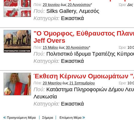
Πότε:
20 Ιουνίου
έως
20 Αυγούστου
*
Ώρα:
Δες
Πού:
Silks Gallery, Λεμεσός
Κατηγορία:
Εικαστικά
"Ο Όμορφος, Εύθραυστος Πλανή
Jeff Overs
Πότε:
15 Μαΐου
έως
30 Αυγούστου
*
Ώρα:
10:
Πού:
Πολιτιστικό Ιδρυμα Τραπέζης Κύπρο
Κατηγορία:
Εικαστικά
Έκθεση Κέρινων Ομοιωμάτων 
Πότε:
20 Μαρτίου
έως
21 Σεπτεμβρίου
Ώρα:
10:
Πού:
Κατάστημα Πληροφοριών Δήμου Λευ
Λευκωσία
Κατηγορία:
Εικαστικά
Προηγούμενη Μέρα
Σήμερα
Επόμενη Μέρα