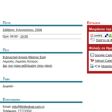
Ποτε
Εργαλεια
Μοιράσου την
Σάββατο, 9 Αυγούστου, 2008
Ώρα: 09:00 -
16:00
Στείλ'το σε 
Φύλαξε σε Ημ
Που
Google Cale
Β Δημοτική Αγορά (Θέατρο Ένα)
Yahoo! Cale
Λεμεσός
,
Λεμεσός
Κύπρος
Δες τον χώρο εκδήλωσης στον χάρτη
iCal (
downl
Τιμη
Δωρεάν
Επικοινωνια
Email:
info@filmfestival.com.cy
Τηλέφωνο: 77772552