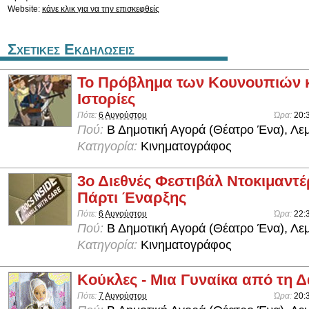
Website:
κάνε κλικ για να την επισκεφθείς
Σχετικες Εκδηλωσεις
Το Πρόβλημα των Κουνουπιών κ
Ιστορίες
Πότε:
6 Αυγούστου
Ώρα:
20:
Πού:
Β Δημοτική Αγορά (Θέατρο Ένα), Λε
Κατηγορία:
Κινηματογράφος
3ο Διεθνές Φεστιβάλ Ντοκιμαντέ
Πάρτι Έναρξης
Πότε:
6 Αυγούστου
Ώρα:
22:
Πού:
Β Δημοτική Αγορά (Θέατρο Ένα), Λε
Κατηγορία:
Κινηματογράφος
Κούκλες - Μια Γυναίκα από τη 
Πότε:
7 Αυγούστου
Ώρα:
20: