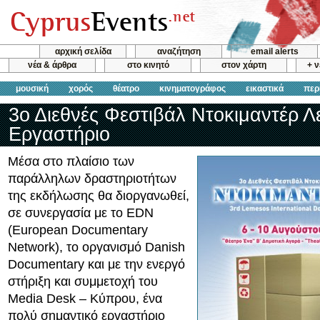
αρχική σελίδα
αναζήτηση
email alerts
νέα & άρθρα
στο κινητό
στον χάρτη
+ 
μουσική
χορός
θέατρο
κινηματογράφος
εικαστικά
περ
3ο Διεθνές Φεστιβάλ Ντοκιμαντέρ Λ
Εργαστήριο
Μέσα στο πλαίσιο των
παράλληλων δραστηριοτήτων
της εκδήλωσης θα διοργανωθεί,
σε συνεργασία με το EDN
(European Documentary
Network), το οργανισμό Danish
Documentary και με την ενεργό
στήριξη και συμμετοχή του
Media Desk – Κύπρου, ένα
πολύ σημαντικό εργαστήριο