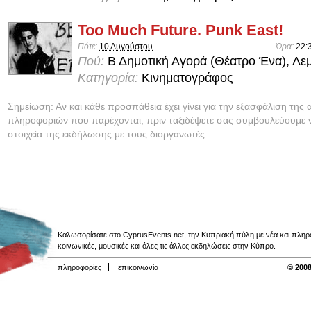
Too Much Future. Punk East!
Πότε:
10 Αυγούστου
Ώρα:
22:
Πού:
Β Δημοτική Αγορά (Θέατρο Ένα), Λε
Κατηγορία:
Κινηματογράφος
Σημείωση: Αν και κάθε προσπάθεια έχει γίνει για την εξασφάλιση της 
πληροφοριών που παρέχονται, πριν ταξιδέψετε σας συμβουλεύουμε ν
στοιχεία της εκδήλωσης με τους διοργανωτές.
Καλωσορίσατε στο CyprusEvents.net, την Κυπριακή πύλη με νέα και πληροφο
κοινωνικές, μουσικές και όλες τις άλλες εκδηλώσεις στην Κύπρο.
πληροφορίες
επικοινωνία
© 2008