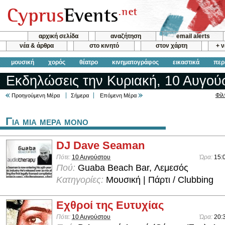
αρχική σελίδα
αναζήτηση
email alerts
νέα & άρθρα
στο κινητό
στον χάρτη
+ 
μουσική
χορός
θέατρο
κινηματογράφος
εικαστικά
περ
Εκδηλώσεις την Κυριακή, 10 Αυγού
Φίλ
Προηγούμενη Μέρα
Σήμερα
Επόμενη Μέρα
Για μια μερα μονο
DJ Dave Seaman
Πότε:
10 Αυγούστου
Ώρα:
15:
Πού:
Guaba Beach Bar, Λεμεσός
Κατηγορίες:
Μουσική | Πάρτι / Clubbing
Εχθροί της Ευτυχίας
Πότε:
10 Αυγούστου
Ώρα:
20: