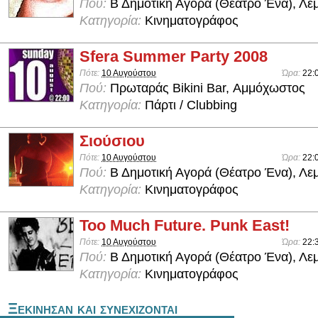
Πού:
Β Δημοτική Αγορά (Θέατρο Ένα), Λε
Κατηγορία:
Κινηματογράφος
Sfera Summer Party 2008
Πότε:
10 Αυγούστου
Ώρα:
22:
Πού:
Πρωταράς Bikini Bar, Αμμόχωστος
Κατηγορία:
Πάρτι / Clubbing
Σιούσιου
Πότε:
10 Αυγούστου
Ώρα:
22:
Πού:
Β Δημοτική Αγορά (Θέατρο Ένα), Λε
Κατηγορία:
Κινηματογράφος
Too Much Future. Punk East!
Πότε:
10 Αυγούστου
Ώρα:
22:
Πού:
Β Δημοτική Αγορά (Θέατρο Ένα), Λε
Κατηγορία:
Κινηματογράφος
Ξεκινησαν και συνεχιζονται