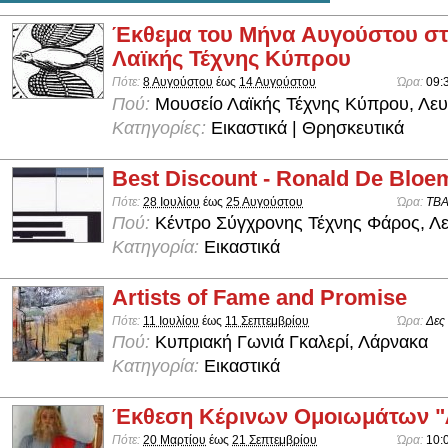
Έκθεμα του Μήνα Αυγούστου στ
Λαϊκής Τέχνης Κύπρου
Πότε:
8 Αυγούστου
έως
14 Αυγούστου
Ώρα:
09:
Πού:
Μουσείο Λαϊκής Τέχνης Κύπρου, Λε
Κατηγορίες:
Εικαστικά | Θρησκευτικά
Best Discount - Ronald De Bloe
Πότε:
28 Ιουλίου
έως
25 Αυγούστου
Ώρα:
TB
Πού:
Κέντρο Σύγχρονης Τέχνης Φάρος, Λ
Κατηγορία:
Εικαστικά
Artists of Fame and Promise
Πότε:
11 Ιουλίου
έως
11 Σεπτεμβρίου
Ώρα:
Δες
Πού:
Κυπριακή Γωνιά Γκαλερί, Λάρνακα
Κατηγορία:
Εικαστικά
Έκθεση Κέρινων Ομοιωμάτων 
Πότε:
20 Μαρτίου
έως
21 Σεπτεμβρίου
Ώρα:
10: