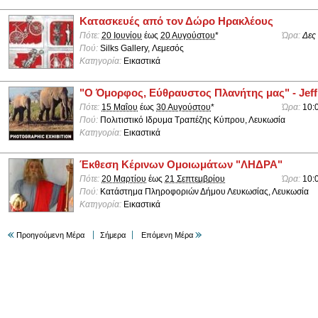
Κατασκευές από τον Δώρο Ηρακλέους
Πότε:
20 Ιουνίου
έως
20 Αυγούστου
*
Ώρα:
Δες
Πού:
Silks Gallery, Λεμεσός
Κατηγορία:
Εικαστικά
"Ο Όμορφος, Εύθραυστος Πλανήτης μας" - Jeff
Πότε:
15 Μαΐου
έως
30 Αυγούστου
*
Ώρα:
10:
Πού:
Πολιτιστικό Ιδρυμα Τραπέζης Κύπρου, Λευκωσία
Κατηγορία:
Εικαστικά
Έκθεση Κέρινων Ομοιωμάτων "ΛΗΔΡΑ"
Πότε:
20 Μαρτίου
έως
21 Σεπτεμβρίου
Ώρα:
10:
Πού:
Κατάστημα Πληροφοριών Δήμου Λευκωσίας, Λευκωσία
Κατηγορία:
Εικαστικά
Προηγούμενη Μέρα
Σήμερα
Επόμενη Μέρα