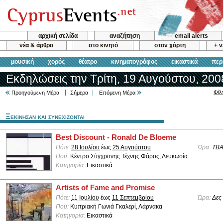
αρχική σελίδα
αναζήτηση
email alerts
νέα & άρθρα
στο κινητό
στον χάρτη
+ 
μουσική
χορός
θέατρο
κινηματογράφος
εικαστικά
περ
Εκδηλώσεις την Τρίτη, 19 Αυγούστου, 200
Φίλ
Προηγούμενη Μέρα
Σήμερα
Επόμενη Μέρα
Ξεκινησαν και συνεχιζονται
Best Discount - Ronald De Bloeme
Πότε:
28 Ιουλίου
έως
25 Αυγούστου
Ώρα:
TB
Πού:
Κέντρο Σύγχρονης Τέχνης Φάρος, Λευκωσία
Κατηγορία:
Εικαστικά
Artists of Fame and Promise
Πότε:
11 Ιουλίου
έως
11 Σεπτεμβρίου
Ώρα:
Δες
Πού:
Κυπριακή Γωνιά Γκαλερί, Λάρνακα
Κατηγορία:
Εικαστικά