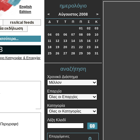
ημερολόγιο
English
Edition
<
Αύγουστος 2008
>
Δ
Τ
Τ
Π
Π
Σ
Κ
rss/ical feeds
νέα εκδήλωση
01
02
03
04
05
06
07
08
09
10
ισσότερα...
11
12
13
14
15
16
17
8
18
19
20
21
22
23
24
25
26
27
28
29
30
31
τρο Κατηγορίας & Επαρχίας
αναζήτηση
Χρονικό Διάστημα
Επαρχία
A
Κατηγορία
Λέξη Κλειδί
 Περιγραφή
Επερχόμενες
0