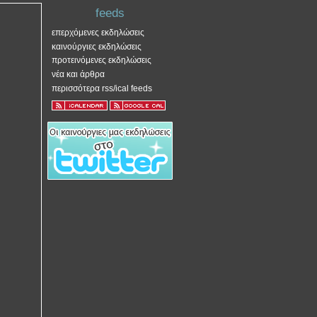
feeds
επερχόμενες εκδηλώσεις
καινούργιες εκδηλώσεις
προτεινόμενες εκδηλώσεις
νέα και άρθρα
περισσότερα rss/ical feeds