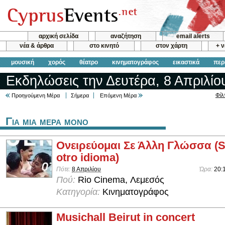
αρχική σελίδα
αναζήτηση
email alerts
νέα & άρθρα
στο κινητό
στον χάρτη
+ 
μουσική
χορός
θέατρο
κινηματογράφος
εικαστικά
περ
Εκδηλώσεις την Δευτέρα, 8 Απριλίο
Φίλ
Προηγούμενη Μέρα
Σήμερα
Επόμενη Μέρα
Για μια μερα μονο
Ονειρεύομαι Σε Άλλη Γλώσσα (
otro idioma)
Πότε:
8 Απριλίου
Ώρα:
20:
Πού:
Rio Cinema, Λεμεσός
Κατηγορία:
Κινηματογράφος
Musichall Beirut in concert