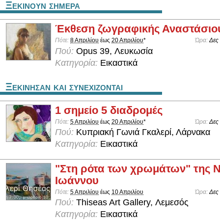
Ξεκινουν σημερα
Έκθεση ζωγραφικής Αναστάσιου
Πότε:
8 Απριλίου
έως
20 Απριλίου
*
Ώρα:
Δες
Πού:
Opus 39, Λευκωσία
Κατηγορία:
Εικαστικά
Ξεκινησαν και συνεχιζονται
1 σημείο 5 διαδρομές
Πότε:
5 Απριλίου
έως
20 Απριλίου
*
Ώρα:
Δες
Πού:
Κυπριακή Γωνιά Γκαλερί, Λάρνακα
Κατηγορία:
Εικαστικά
"Στη ρότα των χρωμάτων" της Ν
Ιωάννου
Πότε:
5 Απριλίου
έως
10 Απριλίου
Ώρα:
Δες
Πού:
Thiseas Art Gallery, Λεμεσός
Κατηγορία:
Εικαστικά