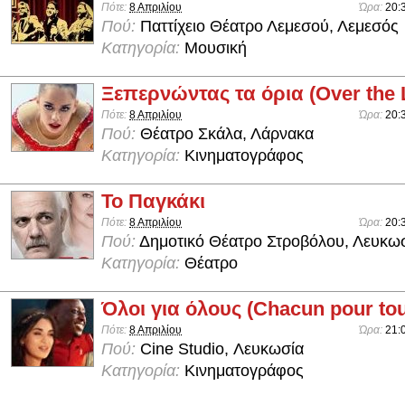
Πότε:
8 Απριλίου
Ώρα:
20:
Πού:
Παττίχειο Θέατρο Λεμεσού, Λεμεσός
Κατηγορία:
Μουσική
Ξεπερνώντας τα όρια (Over the L
Πότε:
8 Απριλίου
Ώρα:
20:
Πού:
Θέατρο Σκάλα, Λάρνακα
Κατηγορία:
Κινηματογράφος
Το Παγκάκι
Πότε:
8 Απριλίου
Ώρα:
20:
Πού:
Δημοτικό Θέατρο Στροβόλου, Λευκω
Κατηγορία:
Θέατρο
Όλοι για όλους (Chacun pour to
Πότε:
8 Απριλίου
Ώρα:
21:
Πού:
Cine Studio, Λευκωσία
Κατηγορία:
Κινηματογράφος