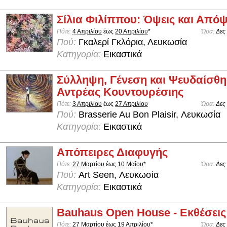
Σίλια Φιλίππου: Όψεις και Απόψ
Πότε:
4 Απριλίου
έως
20 Απριλίου
*
Ώρα:
Δες
Πού:
Γκαλερί Γκλόρια, Λευκωσία
Κατηγορία:
Εικαστικά
Σύλληψη, Γένεση και Ψευδαίσθη
Αντρέας Κουντουρέσιης
Πότε:
3 Απριλίου
έως
27 Απριλίου
Ώρα:
Δες
Πού:
Brasserie Au Bon Plaisir, Λευκωσία
Κατηγορία:
Εικαστικά
Απόπειρες Διαφυγής
Πότε:
27 Μαρτίου
έως
10 Μαΐου
*
Ώρα:
Δες
Πού:
Art Seen, Λευκωσία
Κατηγορία:
Εικαστικά
Bauhaus Open House - Εκθέσεις
Πότε:
27 Μαρτίου
έως
19 Απριλίου
*
Ώρα:
Δες