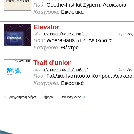
Πού:
Goethe-Institut Zypern, Λευκωσία
Κατηγορία:
Εικαστικά
Elevator
Πότε:
9 Μαρτίου
έως
15 Απριλίου
*
Ώρα:
Δες
Πού:
WhereHaus 612, Λευκωσία
Κατηγορία:
Θέατρο
Trait d'union
Πότε:
5 Μαρτίου
έως
19 Απριλίου
*
Ώρα:
Δες
Πού:
Γαλλικό Ινστιτούτο Κύπρου, Λευκωσ
Κατηγορία:
Εικαστικά
Προηγούμενη Μέρα
Σήμερα
Επόμενη Μέρα