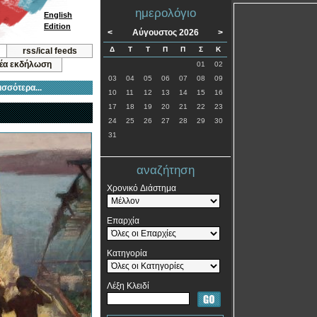
ημερολόγιο
English
Edition
<
Αύγουστος 2026
>
Δ
Τ
Τ
Π
Π
Σ
Κ
rss/ical feeds
νέα εκδήλωση
01
02
03
04
05
06
07
08
09
ισσότερα...
10
11
12
13
14
15
16
17
18
19
20
21
22
23
24
25
26
27
28
29
30
31
αναζήτηση
Χρονικό Διάστημα
Επαρχία
Κατηγορία
Λέξη Κλειδί