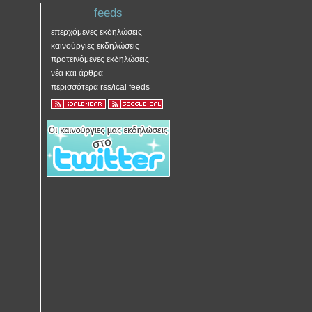
feeds
επερχόμενες εκδηλώσεις
καινούργιες εκδηλώσεις
προτεινόμενες εκδηλώσεις
νέα και άρθρα
περισσότερα rss/ical feeds