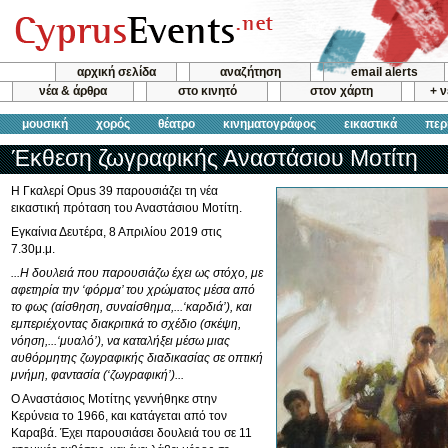
αρχική σελίδα
αναζήτηση
email alerts
νέα & άρθρα
στο κινητό
στον χάρτη
+ 
μουσική
χορός
θέατρο
κινηματογράφος
εικαστικά
περ
Έκθεση ζωγραφικής Αναστάσιου Μοτίτη
Η Γκαλερί Opus 39 παρουσιάζει τη νέα
εικαστική πρόταση του Αναστάσιου Μοτίτη.
Εγκαίνια Δευτέρα, 8 Απριλίου 2019 στις
7.30μ.μ.
...Η δουλειά που παρουσιάζω έχει ως στόχο, με
αφετηρία την ‘φόρμα’ του χρώματος μέσα από
το φως (αίσθηση, συναίσθημα,...‘καρδιά’), και
εμπεριέχοντας διακριτικά το σχέδιο (σκέψη,
νόηση,...‘μυαλό’), να καταλήξει μέσω μιας
αυθόρμητης ζωγραφικής διαδικασίας σε οπτική
μνήμη, φαντασία (‘ζωγραφική’)...
Ο Αναστάσιος Μοτίτης γεννήθηκε στην
Κερύνεια το 1966, και κατάγεται από τον
Καραβά. Έχει παρουσιάσει δουλειά του σε 11