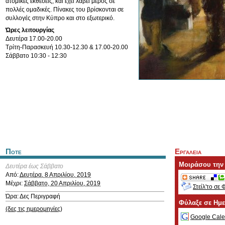
ατομικές εκθέσεις, και έχει λάβει μέρος σε
πολλές ομαδικές. Πίνακες του βρίσκονται σε
συλλογές στην Κύπρο και στο εξωτερικό.
Ώρες λειτουργίας
Δευτέρα 17.00-20.00
Τρίτη-Παρασκευή 10.30-12.30 & 17.00-20.00
Σάββατο 10:30 - 12:30
Ποτε
Εργαλεια
Μοιράσου την
Δευτέρα έως Σάββατο
Από:
Δευτέρα, 8 Απριλίου, 2019
Μέχρι:
Σάββατο, 20 Απριλίου, 2019
Στείλ'το σε 
Ώρα: Δες Περιγραφή
Φύλαξε σε Ημ
(δες τις ημερομηνίες)
Google Cale