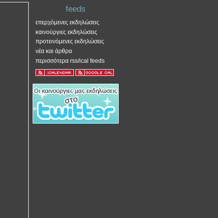
feeds
επερχόμενες εκδηλώσεις
καινούργιες εκδηλώσεις
προτεινόμενες εκδηλώσεις
νέα και άρθρα
περισσότερα rss/ical feeds