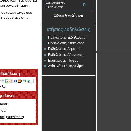
ύριο Αλέξη Βαγιανό, και
Επερχόμενες
0
ς και συναισθήματα.
Εκδηλώσεις
ς σε χρώματα», όπου
Ειδική Αναζήτηση
18 συμμετείχε στην
ετήσιες εκδηλώσεις
Παγκύπριες εκδηλώσεις
Εκδηλώσεις Λευκωσίας
Εκδηλώσεις Λεμεσού
Εκδηλώσεις Λάρνακας
Εκδηλώσεις Πάφου
Αγία Νάπα / Παραλίμνι
 Εκδήλωση
Φίλο
ερολόγιο
ndar
ndar
oad
) (
subscribe
)