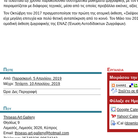
Τα τελευταία έξι χρόνια παρακολουθεί συστηματικά μαθήματα ζωγραφικής με τον κ
πειραματίζεται με διάφορες τεχνικές, μέσα από τις οποίες προβάλλει εικόνες, αξίε
Τον Οκτώβρη του 2017 πραγματοποίησε την πρώτη της ατομική έκθεση, «Σκέψει
είχε μεγάλη επιτυχία και πολύ θετική ανταπόκριση από το κοινό. Τον Μάιο του 20
ομαδική έκθεση ζωγραφικής της ΕΝΑΖ (Ένωση Αυτοδίδακτων Ζωγράφων).
Ποτε
Εργαλεια
Μοιράσου την
Από:
Παρασκευή, 5 Απριλίου, 2019
Μέχρι:
Τετάρτη, 10 Απριλίου, 2019
Στείλ'το σε 
Ώρα: Δες Περιγραφή
Φύλαξε σε Ημ
Που
Google Cale
Yahoo! Cale
Thiseas Art Gallery
Θησέως 9
iCal (
downl
Λεμεσός
,
Λεμεσός
3026
,
Κύπρος
Email:
thiseas-art-gallery@hotmail.com