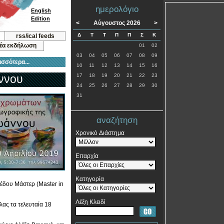
ημερολόγιο
English
Edition
<
Αύγουστος 2026
>
Δ
Τ
Τ
Π
Π
Σ
Κ
rss/ical feeds
νέα εκδήλωση
01
02
03
04
05
06
07
08
09
ισσότερα...
10
11
12
13
14
15
16
άννου
17
18
19
20
21
22
23
24
25
26
27
28
29
30
31
αναζήτηση
Χρονικό Διάστημα
Επαρχία
Κατηγορία
έδου Μάστερ (Master in
Λέξη Κλειδί
λας τα τελευταία 18