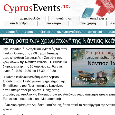
αρχική σελίδα
αναζήτηση
email alerts
νέα & άρθρα
στο κινητό
στον χάρτη
+ 
μουσική
χορός
θέατρο
κινηματογράφος
εικαστικά
περ
"Στη ρότα των χρωμάτων" της Νάντιας Ιω
Την Παρασκευή, 5 Απριλίου, εγκαινιάζεται στην
Γκαλερί Θησέα, στις 7:00 μ.μ., η δευτερη
ατομική έκθεση ζωγραφικής « Στη ρότα των
χρωμάτων» της Νάντιας Ιωάννου. Η έκθεση θα
διαρκέσει μέχρι της 10 Απριλίου και θα είναι
ανοικτή 10:30-12:30 και 17:30 – 19:30.
Η Νάντια Ιωάννου γεννήθηκε στη Λεμεσό.
Σπούδασε στο Παιδαγωγικό Τμήμα Δημοτικής
Εκπαίδευσης του Πανεπιστημίου Ιωαννίνων
όπου αποφοίτησε με Άριστα. Συνέχισε τις
σπουδές της στο Ανοικτό Πανεπιστήμιο του Λονδίνου όπου απέκτησε πτυχίο επιπ
Education. Leadership and Management).
Είναι διορισμένη στη Δημόσια Εκπαίδευση, όπου ασκεί το λειτούργημα της Δασκά
χρόνια.