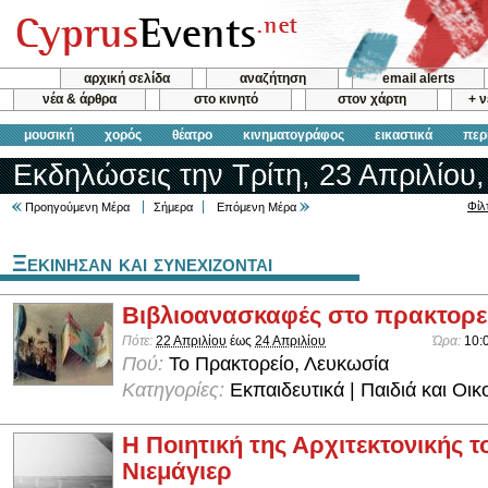
αρχική σελίδα
αναζήτηση
email alerts
νέα & άρθρα
στο κινητό
στον χάρτη
+ 
μουσική
χορός
θέατρο
κινηματογράφος
εικαστικά
περ
Εκδηλώσεις την Τρίτη, 23 Απριλίου
Φίλ
Προηγούμενη Μέρα
Σήμερα
Επόμενη Μέρα
Ξεκινησαν και συνεχιζονται
Βιβλιοανασκαφές στο πρακτορε
Πότε:
22 Απριλίου
έως
24 Απριλίου
Ώρα:
10:
Πού:
Το Πρακτορείο, Λευκωσία
Κατηγορίες:
Εκπαιδευτικά | Παιδιά και Οικ
Η Ποιητική της Αρχιτεκτονικής 
Νιεμάγιερ