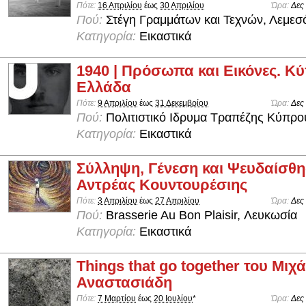
Πότε:
16 Απριλίου
έως
30 Απριλίου
Ώρα:
Δες
Πού:
Στέγη Γραμμάτων και Τεχνών, Λεμεσ
Κατηγορία:
Εικαστικά
1940 | Πρόσωπα και Εικόνες. Κύ
Ελλάδα
Πότε:
9 Απριλίου
έως
31 Δεκεμβρίου
Ώρα:
Δες
Πού:
Πολιτιστικό Ιδρυμα Τραπέζης Κύπρο
Κατηγορία:
Εικαστικά
Σύλληψη, Γένεση και Ψευδαίσθη
Αντρέας Κουντουρέσιης
Πότε:
3 Απριλίου
έως
27 Απριλίου
Ώρα:
Δες
Πού:
Brasserie Au Bon Plaisir, Λευκωσία
Κατηγορία:
Εικαστικά
Things that go together του Μιχ
Αναστασιάδη
Πότε:
7 Μαρτίου
έως
20 Ιουλίου
*
Ώρα:
Δες