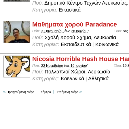
Πού:
Δημοτικό Κέντρο Τεχνών Λευκωσίας,
Κατηγορία:
Εικαστικά
Μαθήματα χορού Paradance
Πότε:
31 Ιανουαρίου
έως
28 Ιουνίου
*
Ώρα:
Δες
Πού:
Σχολή Χορού Σχήμα, Λευκωσία
Κατηγορίες:
Εκπαιδευτικά | Κοινωνικά
Nicosia Horrible Hash House Har
Πότε:
22 Νοεμβρίου
έως
16 Ιουνίου
*
Ώρα:
19:
Πού:
Πολλαπλοί Χώροι, Λευκωσία
Κατηγορίες:
Κοινωνικά | Αθλητικά
Προηγούμενη Μέρα
Σήμερα
Επόμενη Μέρα