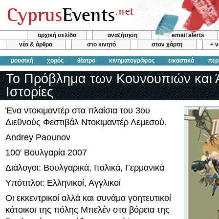
αρχική σελίδα
αναζήτηση
email alerts
νέα & άρθρα
στο κινητό
στον χάρτη
+ 
μουσική
χορός
θέατρο
κινηματογράφος
εικαστικά
περ
Το Πρόβλημα των Κουνουπιών και 
Ιστορίες
Ένα ντοκιμαντέρ στα πλαίσια του 3ου
Διεθνούς Φεστιβάλ Ντοκιμαντέρ Λεμεσού.
Andrey Paounov
100' Βουλγαρία 2007
Διάλογοι: Βουλγαρικά, Ιταλικά, Γερμανικά
Υπότιτλοι: Ελληνικοί, Αγγλικοί
Οι εκκεντρικοί αλλά και συνάμα γοητευτικοί
κάτοικοι της πόλης Μπελέν στα βόρεια της