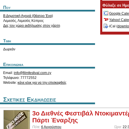
Φύλαξε σε Ημ
Που
Google Cale
Β Δημοτική Αγορά (Θέατρο Ένα)
Yahoo! Cale
Λεμεσός
,
Λεμεσός
Κύπρος
Δες τον χώρο εκδήλωσης στον χάρτη
iCal (
downl
Τιμη
Δωρεάν
Επικοινωνια
Email:
info@filmfestival.com.cy
Τηλέφωνο: 77772552
Website:
κάνε κλικ για να την επισκεφθείς
Σχετικες Εκδηλωσεις
3ο Διεθνές Φεστιβάλ Ντοκιμαντέ
Πάρτι Έναρξης
Πότε:
6 Αυγούστου
Ώρα:
22: