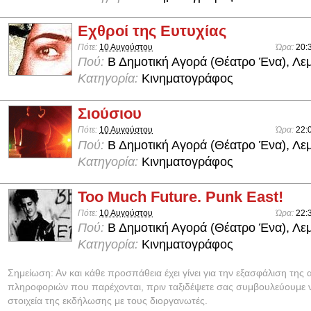
Εχθροί της Ευτυχίας
Πότε:
10 Αυγούστου
Ώρα:
20:
Πού:
Β Δημοτική Αγορά (Θέατρο Ένα), Λε
Κατηγορία:
Κινηματογράφος
Σιούσιου
Πότε:
10 Αυγούστου
Ώρα:
22:
Πού:
Β Δημοτική Αγορά (Θέατρο Ένα), Λε
Κατηγορία:
Κινηματογράφος
Too Much Future. Punk East!
Πότε:
10 Αυγούστου
Ώρα:
22:
Πού:
Β Δημοτική Αγορά (Θέατρο Ένα), Λε
Κατηγορία:
Κινηματογράφος
Σημείωση: Αν και κάθε προσπάθεια έχει γίνει για την εξασφάλιση της 
πληροφοριών που παρέχονται, πριν ταξιδέψετε σας συμβουλεύουμε ν
στοιχεία της εκδήλωσης με τους διοργανωτές.