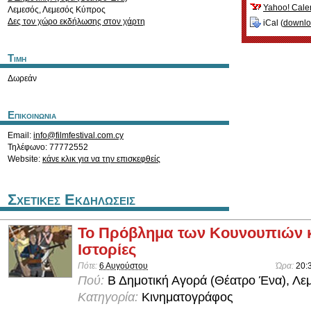
Yahoo! Cale
Λεμεσός
,
Λεμεσός
Κύπρος
Δες τον χώρο εκδήλωσης στον χάρτη
iCal (
downl
Τιμη
Δωρεάν
Επικοινωνια
Email:
info@filmfestival.com.cy
Τηλέφωνο: 77772552
Website:
κάνε κλικ για να την επισκεφθείς
Σχετικες Εκδηλωσεις
Το Πρόβλημα των Κουνουπιών κ
Ιστορίες
Πότε:
6 Αυγούστου
Ώρα:
20:
Πού:
Β Δημοτική Αγορά (Θέατρο Ένα), Λε
Κατηγορία:
Κινηματογράφος