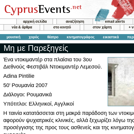
αρχική σελίδα
αναζήτηση
email alerts
νέα & άρθρα
στο κινητό
στον χάρτη
+ 
μουσική
χορός
θέατρο
κινηματογράφος
εικαστικά
περ
Μη με Παρεξηγείς
Ένα ντοκιμαντέρ στα πλαίσια του 3ου
Διεθνούς Φεστιβάλ Ντοκιμαντέρ Λεμεσού.
Adina Pintilie
50' Ρουμανία 2007
Διάλογοι: Ρουμανικά
Υπότιτλοι: Ελληνικοί, Αγγλικοί
Η ταινία κατατάσσεται στη μακρά παράδοση των ντοκι
αφορούν ψυχιατρικές κλινικές, αλλά ξεχωρίζει λόγω τ
προσέγγισης της προς τους ασθενείς και της κινηματο