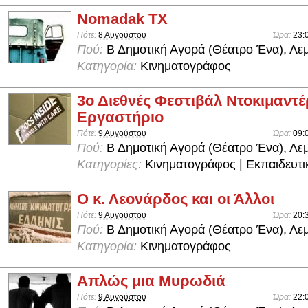
Nomadak TX
Πότε:
8 Αυγούστου
Ώρα:
23:
Πού:
Β Δημοτική Αγορά (Θέατρο Ένα), Λε
Κατηγορία:
Κινηματογράφος
3ο Διεθνές Φεστιβάλ Ντοκιμαντέ
Εργαστήριο
Πότε:
9 Αυγούστου
Ώρα:
09:
Πού:
Β Δημοτική Αγορά (Θέατρο Ένα), Λε
Κατηγορίες:
Κινηματογράφος | Εκπαιδευτι
Ο κ. Λεονάρδος και οι Άλλοι
Πότε:
9 Αυγούστου
Ώρα:
20:
Πού:
Β Δημοτική Αγορά (Θέατρο Ένα), Λε
Κατηγορία:
Κινηματογράφος
Απλώς μια Μυρωδιά
Πότε:
9 Αυγούστου
Ώρα:
22: