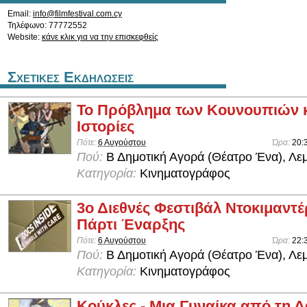
Email:
info@filmfestival.com.cy
Τηλέφωνο: 77772552
Website:
κάνε κλικ για να την επισκεφθείς
Σχετικες Εκδηλωσεις
Το Πρόβλημα των Κουνουπιών κ
Ιστορίες
Πότε:
6 Αυγούστου
Ώρα:
20:
Πού:
Β Δημοτική Αγορά (Θέατρο Ένα), Λε
Κατηγορία:
Κινηματογράφος
3ο Διεθνές Φεστιβάλ Ντοκιμαντέ
Πάρτι Έναρξης
Πότε:
6 Αυγούστου
Ώρα:
22:
Πού:
Β Δημοτική Αγορά (Θέατρο Ένα), Λε
Κατηγορία:
Κινηματογράφος
Κούκλες - Μια Γυναίκα από τη 