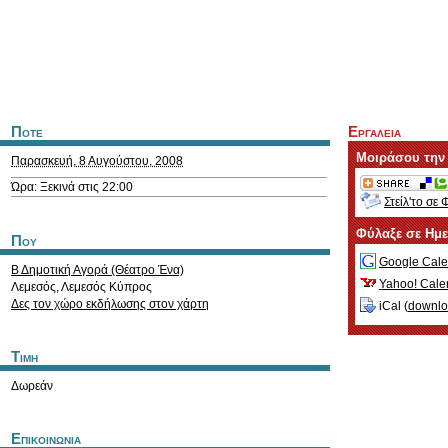
Ποτε
Εργαλεια
Μοιράσου την
Παρασκευή, 8 Αυγούστου, 2008
Ώρα: Ξεκινά στις 22:00
Στείλ'το σε 
Φύλαξε σε Ημ
Που
Google Cale
Β Δημοτική Αγορά (Θέατρο Ένα)
Yahoo! Cale
Λεμεσός
,
Λεμεσός
Κύπρος
Δες τον χώρο εκδήλωσης στον χάρτη
iCal (
downl
Τιμη
Δωρεάν
Επικοινωνια