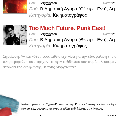
Πότε:
10 Αυγούστου
Ώρα:
22:
Πού:
Β Δημοτική Αγορά (Θέατρο Ένα), Λε
Κατηγορία:
Κινηματογράφος
Too Much Future. Punk East!
Πότε:
10 Αυγούστου
Ώρα:
22:
Πού:
Β Δημοτική Αγορά (Θέατρο Ένα), Λε
Κατηγορία:
Κινηματογράφος
Σημείωση: Αν και κάθε προσπάθεια έχει γίνει για την εξασφάλιση της 
πληροφοριών που παρέχονται, πριν ταξιδέψετε σας συμβουλεύουμε ν
στοιχεία της εκδήλωσης με τους διοργανωτές.
Καλωσορίσατε στο CyprusEvents.net, την Κυπριακή πύλη με νέα και πληροφο
κοινωνικές, μουσικές και όλες τις άλλες εκδηλώσεις στην Κύπρο.