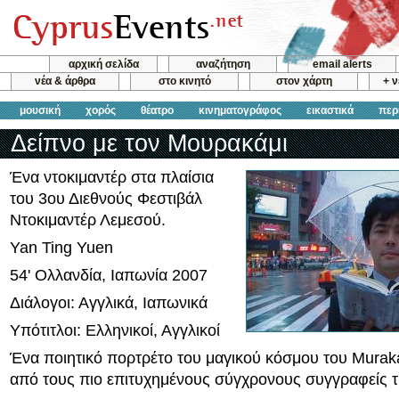
αρχική σελίδα
αναζήτηση
email alerts
νέα & άρθρα
στο κινητό
στον χάρτη
+ 
μουσική
χορός
θέατρο
κινηματογράφος
εικαστικά
περ
Δείπνο με τον Μουρακάμι
Ένα ντοκιμαντέρ στα πλαίσια
του 3ου Διεθνούς Φεστιβάλ
Ντοκιμαντέρ Λεμεσού.
Yan Ting Yuen
54' Ολλανδία, Ιαπωνία 2007
Διάλογοι: Αγγλικά, Ιαπωνικά
Υπότιτλοι: Ελληνικοί, Αγγλικοί
Ένα ποιητικό πορτρέτο του μαγικού κόσμου του Murak
από τους πιο επιτυχημένους σύγχρονους συγγραφείς τ