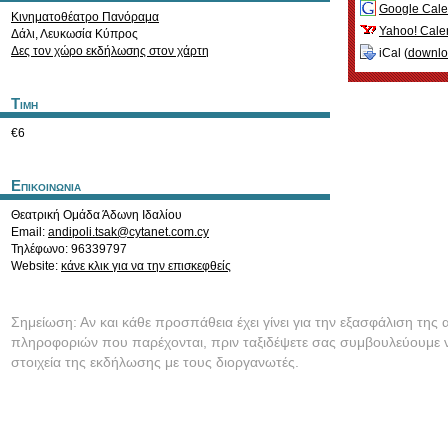
Google Cale
Κινηματοθέατρο Πανόραμα
Yahoo! Cale
Δάλι
,
Λευκωσία
Κύπρος
Δες τον χώρο εκδήλωσης στον χάρτη
iCal (
downl
Τιμη
€6
Επικοινωνια
Θεατρική Ομάδα Άδωνη Ιδαλίου
Email:
andipoli.tsak@cytanet.com.cy
Τηλέφωνο: 96339797
Website:
κάνε κλικ για να την επισκεφθείς
Σημείωση: Αν και κάθε προσπάθεια έχει γίνει για την εξασφάλιση της 
πληροφοριών που παρέχονται, πριν ταξιδέψετε σας συμβουλεύουμε ν
στοιχεία της εκδήλωσης με τους διοργανωτές.