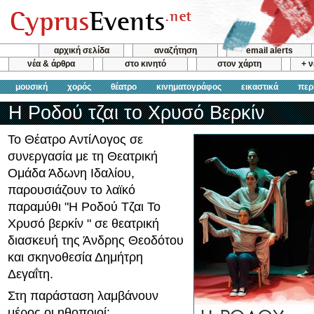
αρχική σελίδα
αναζήτηση
email alerts
νέα & άρθρα
στο κινητό
στον χάρτη
+ 
μουσική
χορός
θέατρο
κινηματογράφος
εικαστικά
περ
Η Ροδού τζαι το Χρυσό Βερκίν
Το Θέατρο ΑντίΛογος σε
συνεργασία με τη Θεατρική
Ομάδα Άδωνη Ιδαλίου,
παρουσιάζουν το λαϊκό
παραμύθι "Η Ροδού Τζαι Το
Χρυσό βερκίν " σε θεατρική
διασκευή της Άνδρης Θεοδότου
και σκηνοθεσία Δημήτρη
Δεγαΐτη.
Στη παράσταση λαμβάνουν
μέρος οι ηθοποιοί: