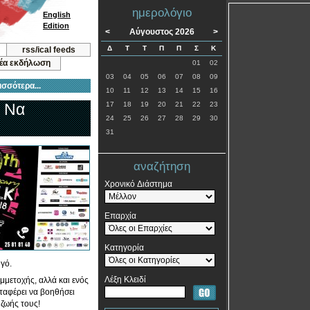
ημερολόγιο
English
Edition
<
Αύγουστος 2026
>
Δ
Τ
Τ
Π
Π
Σ
Κ
rss/ical feeds
νέα εκδήλωση
01
02
03
04
05
06
07
08
09
ισσότερα...
10
11
12
13
14
15
16
 Να
17
18
19
20
21
22
23
24
25
26
27
28
29
30
31
αναζήτηση
Χρονικό Διάστημα
Επαρχία
Κατηγορία
γό.
Λέξη Κλειδί
μμετοχής, αλλά και ενός
αταφέρει να βοηθήσει
 ζωής τους!