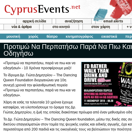
αρχική σελίδα
αναζήτηση
email alerts
νέα & άρθρα
στο κινητό
στον χάρτη
+ 
μουσική
χορός
θέατρο
κινηματογράφος
εικαστικά
περ
Προτιμώ Να Περπατήσω Παρά Να Πιω Και
Οδηγήσω
«Προτιμώ να περπατήσω, παρά να πιω και να
οδηγήσω!» - 10 Χρόνια προσφέρουμε μαζι!
Το ίδρυμα Δρ. Γιώτα Δημητρίου – The Dancing
Queen Foundation διοργανώνει για 10η
συνεχή χρονιά την φιλανθρωπική πορεία
«Προτιμώ να περπατήσω, παρά να πιω και να
οδηγήσω».
Χάρη σε εσάς τα τελευταία 10 χρόνια έχουμε
καταφέρει, να υλοποιήσουμε το όραμα της Δρ.
Γιώτας Δημητρίου, η ζωή της οποίας διακόπηκε πρόωρα από έναν μεθυσμένο οδη
Το Δρ. Γιώτα Δημητρίου – The Dancing Queen foundation, μέσω της δικής σας συ
δικτύου επαγγελματιών στον τομέα της ψυχικής υγείας και ειδικής αγωγής, έχει κ
περισσότερα από 200 παιδιά και τις οικογένειές τους να βελτιώσουν την ποιότητα