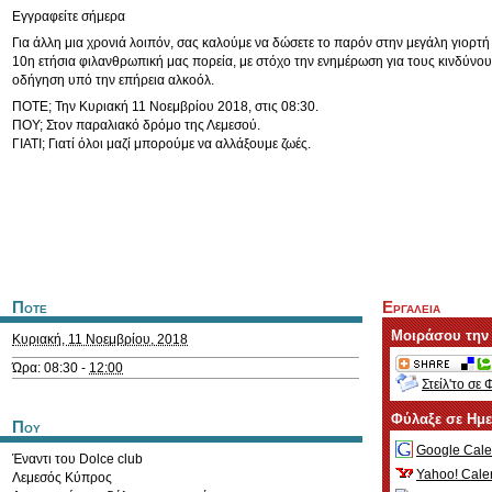
Εγγραφείτε σήμερα
Για άλλη μια χρονιά λοιπόν, σας καλούμε να δώσετε το παρόν στην μεγάλη γιορτή
10η ετήσια φιλανθρωπική μας πορεία, με στόχο την ενημέρωση για τους κινδύνου
οδήγηση υπό την επήρεια αλκοόλ.
ΠΟΤΕ; Την Κυριακή 11 Νοεμβρίου 2018, στις 08:30.
ΠΟΥ; Στον παραλιακό δρόμο της Λεμεσού.
ΓΙΑΤΙ; Γιατί όλοι μαζί μπορούμε να αλλάξουμε ζωές.
Ποτε
Εργαλεια
Μοιράσου την
Κυριακή, 11 Νοεμβρίου, 2018
Ώρα: 08:30 -
12:00
Στείλ'το σε 
Φύλαξε σε Ημ
Που
Google Cale
Έναντι του Dolce club
Yahoo! Cale
Λεμεσός
Κύπρος