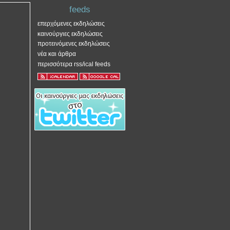
feeds
επερχόμενες εκδηλώσεις
καινούργιες εκδηλώσεις
προτεινόμενες εκδηλώσεις
νέα και άρθρα
περισσότερα rss/ical feeds