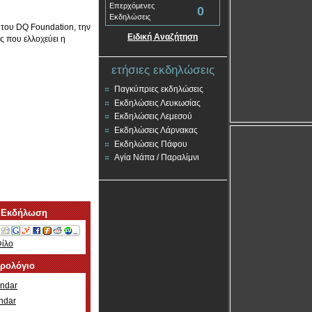
Επερχόμενες
0
Εκδηλώσεις
 του DQ Foundation, την
Ειδική Αναζήτηση
ς που ελλοχεύει η
ετήσιες εκδηλώσεις
Παγκύπριες εκδηλώσεις
Εκδηλώσεις Λευκωσίας
Εκδηλώσεις Λεμεσού
Εκδηλώσεις Λάρνακας
Εκδηλώσεις Πάφου
Αγία Νάπα / Παραλίμνι
 Εκδήλωση
Φίλο
ερολόγιο
ndar
ndar