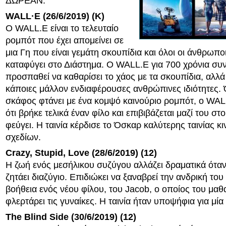
ΔΩΡΕΑΝ.
WALL·E (26/6/2019) (K)
Ο WALL.E είναι το τελευταίο
ρομπότ που έχει απομείνει σε
μια Γη που είναι γεμάτη σκουπίδια και όλοι οι άνθρωπο
καταφύγει στο Διάστημα. Ο WALL.E για 700 χρόνια συν
προσπαθεί να καθαρίσει το χάος με τα σκουπίδια, αλλά 
κάποιες μάλλον ενδιαφέρουσες ανθρώπινες ιδιότητες. 
σκάφος φτάνει με ένα κομψό καινούριο ρομπότ, ο WALL
ότι βρήκε τελικά έναν φίλο και επιβιβάζεται μαζί του σ
φεύγει. Η ταινία κέρδισε το Όσκαρ καλύτερης ταινίας κ
σχεδίων.
Crazy, Stupid, Love (28/6/2019) (12)
Η ζωή ενός μεσήλικου συζύγου αλλάζει δραματικά ότα
ζητάει διαζύγιο. Επιδιώκει να ξαναβρεί την ανδρική του
βοήθεια ενός νέου φίλου, του Jacob, ο οποίος του μαθ
φλερτάρει τις γυναίκες. Η ταινία ήταν υποψήφια για μί
The Blind Side (30/6/2019) (12)