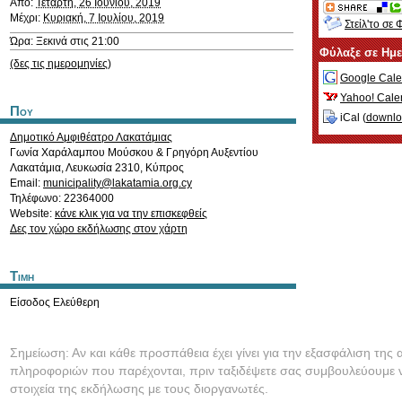
Από:
Τετάρτη, 26 Ιουνίου, 2019
Μέχρι:
Κυριακή, 7 Ιουλίου, 2019
Στείλ'το σε 
Ώρα: Ξεκινά στις 21:00
Φύλαξε σε Ημ
(δες τις ημερομηνίες)
Google Cale
Yahoo! Cale
Που
iCal (
downl
Δημοτικό Αμφιθέατρο Λακατάμιας
Γωνία Χαράλαμπου Μούσκου & Γρηγόρη Αυξεντίου
Λακατάμια
,
Λευκωσία
2310
,
Κύπρος
Email:
municipality@lakatamia.org.cy
Τηλέφωνο: 22364000
Website:
κάνε κλικ για να την επισκεφθείς
Δες τον χώρο εκδήλωσης στον χάρτη
Τιμη
Είσοδος Ελεύθερη
Σημείωση: Αν και κάθε προσπάθεια έχει γίνει για την εξασφάλιση της 
πληροφοριών που παρέχονται, πριν ταξιδέψετε σας συμβουλεύουμε ν
στοιχεία της εκδήλωσης με τους διοργανωτές.