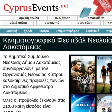
αρχική σελίδα
αναζήτηση
email alerts
νέα & άρθρα
στο κινητό
στον χάρτη
+ 
μουσική
χορός
θέατρο
κινηματογράφος
εικαστικά
περ
Κινηματογραφικό Φεστιβάλ Νεολαί
Λακατάμειας
Το Δημοτικό Συμβούλιο
Νεολαίας Δήμου Λακατάμειας
συνδιοργανώνει με τον
Οργανισμός Νεολαίας Κύπρου,
καλοκαιρινές προβολές ταινιών
στο Δημοτικό Αμφιθέατρο
Λακατάμειας.
Όλες οι προβολές ξεκινούν στις
21:00 και η είσοδος είναι