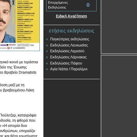
Επερχόμενες
0
Εκδηλώσεις
Ειδική Αναζήτηση
ετήσιες εκδηλώσεις
Παγκύπριες εκδηλώσεις
Εκδηλώσεις Λευκωσίας
Εκδηλώσεις Λεμεσού
Εκδηλώσεις Λάρνακας
νικό κοινό με τεράστια
Εκδηλώσεις Πάφου
ραβείο της Ένωσης
Αγία Νάπα / Παραλίμνι
ι το Βραβείο Dramatists
δοση μαζί με τη
του βραβευμένου Λάκη
Πούλιτζερ, καταγράφει
ροδοσία, τη φθορά που
λο «Η ιστορία δυο
 ανθρώπων, επηρεάζει
ας και θέτει ερωτήματα: