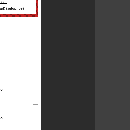
ndar
oad
) (
subscribe
)
00
00