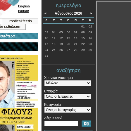
ημερολόγιο
English
Edition
<
Αύγουστος 2026
>
Δ
Τ
Τ
Π
Π
Σ
Κ
rss/ical feeds
νέα εκδήλωση
01
02
03
04
05
06
07
08
09
ισσότερα...
10
11
12
13
14
15
16
17
18
19
20
21
22
23
24
25
26
27
28
29
30
31
αναζήτηση
Χρονικό Διάστημα
Επαρχία
Κατηγορία
Λέξη Κλειδί