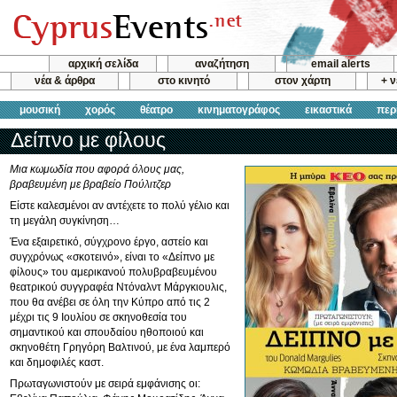
αρχική σελίδα
αναζήτηση
email alerts
νέα & άρθρα
στο κινητό
στον χάρτη
+ 
μουσική
χορός
θέατρο
κινηματογράφος
εικαστικά
περ
Δείπνο με φίλους
Μια κωμωδία που αφορά όλους μας,
βραβευμένη με βραβείο Πούλιτζερ
Είστε καλεσμένοι αν αντέχετε το πολύ γέλιο και
τη μεγάλη συγκίνηση…
Ένα εξαιρετικό, σύγχρονο έργο, αστείο και
συγχρόνως «σκοτεινό», είναι το «Δείπνο με
φίλους» του αμερικανού πολυβραβευμένου
θεατρικού συγγραφέα Ντόναλντ Μάργκιουλις,
που θα ανέβει σε όλη την Κύπρο από τις 2
μέχρι τις 9 Ιουλίου σε σκηνοθεσία του
σημαντικού και σπουδαίου ηθοποιού και
σκηνοθέτη Γρηγόρη Βαλτινού, με ένα λαμπερό
και δημοφιλές καστ.
Πρωταγωνιστούν με σειρά εμφάνισης οι: