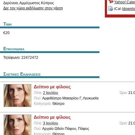
Yahoo! Cale
Δερύνεια
,
Αμμόχωστος
Κύπρος
Δες τον χώρο εκδήλωσης στον χάρτη
iCal (
downl
Τιμη
€20
Επικοινωνια
Τηλέφωνο: 22472472
Σχετικες Εκδηλωσεις
Δείπνο με φίλους
Πότε:
2 Ιουλίου
Ώρα:
21:
Πού:
Αμφιθέατρο Μακαρίου Γ, Λευκωσία
Κατηγορία:
Θέατρο
Δείπνο με φίλους
Πότε:
3 Ιουλίου
Ώρα:
21:
Πού:
Αρχαίο Ωδείο Πάφου, Πάφος
Κατηγορία:
Θέατρο