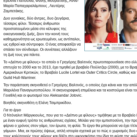
Εβελίνα Παπούλια, Φάνης Μουρατίδης, Άννα-
Μαρία Παπαχαραλάμπους , Λευτέρης
Ζαμπετάκης.
Δυο γυναίκες, δύο άντρες, δυο ζευγάρια,
τέσσερις φίλοι. Τέσσερις άνθρωποι
προστατευμένοι μέσα στο κέλυφος της
οικογενειακής ζωής, ζουν την κοινή τους
καθημερινότητα ως ερωτευμένοι, ως αντίπαλοι,
ως εχθροί και σύντροφοι. Ο ένας αποφασίζει να
σπάσει τον σύνδεσμο. Οι συνέπειες αλλάζουν
τη ζωή τους για πάντα.
Το «Δείπνο με φίλους» το οποίο ο Γρηγόρης Βαλτινός πρωτοπαρουσίασε στο ελλη
επιτυχία το 2000 και το 2013, έχει τιμηθεί με βραβείο Πούλιτζερ (2000), με το Β
Αμερικάνων Κριτικών, το Βραβείο Lucile Lortel και Outer Critics Circle, καθώς κα
Guild Hull-Warriner.
Την παράσταση σκηνοθετεί ο Γρηγόρης Βαλτινός, ο οποίος έχει κάνει και την από
Μαριλένα Παναγιωτοπούλου. Η σκηνογραφική επιμέλεια και τα κοστούμια είναι 
Γενεθλή και οι φωτισμοί του Aleksandar Jotovic.
Βοηθός σκηνοθέτη η Ελένη Τσιμπρικίδου.
Για τo έργο
Ο Ντόναλντ Μάργκιουλις, που για το «Δείπνο με φίλους» τιμήθηκε με το Βραβείο 
με έναν ευφυή τρόπο τις ανθρώπινες σχέσεις. Μιλάει για την εμπιστοσύνη, την π
φέρνει ο χρόνος στον γάμο, τον έρωτα, τη φιλία. Το έργο θα μπορούσε να έχει τίτ
γάμων». Μια, εκ πρώτης όψεως, απλή ιστορία σχετικά με το πώς ο χωρισμός δυο
τους καλύτερούς τους φίλους και βάζει στο μικροσκόπιο την ίδια τη φύση της φιλί