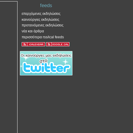
feeds
επερχόμενες εκδηλώσεις
καινούργιες εκδηλώσεις
προτεινόμενες εκδηλώσεις
νέα και άρθρα
περισσότερα rss/ical feeds