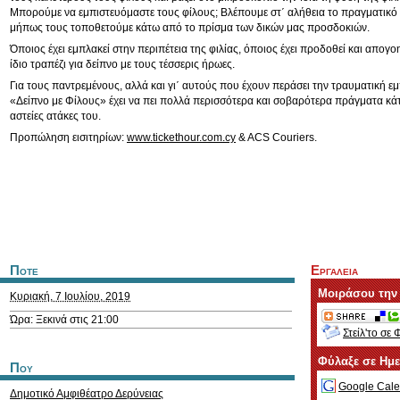
Μπορούμε να εμπιστευόμαστε τους φίλους; Βλέπουμε στ΄ αλήθεια το πραγματικό
μήπως τους τοποθετούμε κάτω από το πρίσμα των δικών μας προσδοκιών.
Όποιος έχει εμπλακεί στην περιπέτεια της φιλίας, όποιος έχει προδοθεί και απογοη
ίδιο τραπέζι για δείπνο με τους τέσσερις ήρωες.
Για τους παντρεμένους, αλλά και γι΄ αυτούς που έχουν περάσει την τραυματική εμπ
«Δείπνο με Φίλους» έχει να πει πολλά περισσότερα και σοβαρότερα πράγματα κά
αστείες ατάκες του.
Προπώληση εισιτηρίων:
www.tickethour.com.cy
& ACS Couriers.
Ποτε
Εργαλεια
Μοιράσου την
Κυριακή, 7 Ιουλίου, 2019
Ώρα: Ξεκινά στις 21:00
Στείλ'το σε 
Φύλαξε σε Ημ
Που
Google Cale
Δημοτικό Αμφιθέατρο Δερύνειας