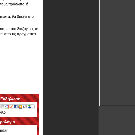
 τους πρόσωπο, ή
τευτεί, θα βρεθεί στο
ειρία του διαζυγίου, το
τω από τις πραγματικά
 Εκδήλωση
Φίλο
ερολόγιο
ndar