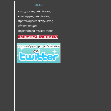
feeds
επερχόμενες εκδηλώσεις
καινούργιες εκδηλώσεις
προτεινόμενες εκδηλώσεις
νέα και άρθρα
περισσότερα rss/ical feeds