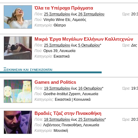
Όλα τα Υπέροχα Πράγματα
Πότε:
25 Σεπτεμβρίου
έως
26 Σεπτεμβρίου
Ώρα:
20:
Πού:
Vinylio Wine Etc, Λεμεσός
Κατηγορία:
Θέατρο
Μικρά Έργα Μεγάλων Ελλήνων Καλλιτεχνών
Πότε:
25 Σεπτεμβρίου
έως
5 Οκτωβρίου
*
Ώρα:
Δες
Πού:
Opus 39, Λευκωσία
Κατηγορία:
Εικαστικά
Ξεκινησαν και συνεχιζονται
Games and Politics
Πότε:
19 Σεπτεμβρίου
έως
16 Οκτωβρίου
*
Ώρα:
19:
Πού:
Goethe-Institut Zypern, Λευκωσία
Κατηγορίες:
Εικαστικά | Κοινωνικά
Βραδιές Τζαζ στην Πινακοθήκη
Πότε:
18 Σεπτεμβρίου
έως
25 Σεπτεμβρίου
*
Ώρα:
20:
Πού:
Λεβέντειος Πινακοθήκη, Λευκωσία
Κατηγορία:
Μουσική