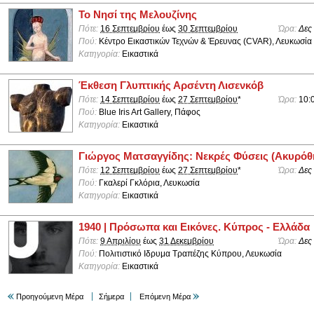
Το Νησί της Μελουζίνης
Πότε:
16 Σεπτεμβρίου
έως
30 Σεπτεμβρίου
Ώρα:
Δες
Πού:
Κέντρο Εικαστικών Τεχνών & Έρευνας (CVAR), Λευκωσία
Κατηγορία:
Εικαστικά
Έκθεση Γλυπτικής Αρσέντη Λισενκόβ
Πότε:
14 Σεπτεμβρίου
έως
27 Σεπτεμβρίου
*
Ώρα:
10:0
Πού:
Blue Iris Art Gallery, Πάφος
Κατηγορία:
Εικαστικά
Γιώργος Ματσαγγίδης: Νεκρές Φύσεις (Ακυρόθ
Πότε:
12 Σεπτεμβρίου
έως
27 Σεπτεμβρίου
*
Ώρα:
Δες
Πού:
Γκαλερί Γκλόρια, Λευκωσία
Κατηγορία:
Εικαστικά
1940 | Πρόσωπα και Εικόνες. Κύπρος - Ελλάδα
Πότε:
9 Απριλίου
έως
31 Δεκεμβρίου
Ώρα:
Δες
Πού:
Πολιτιστικό Ιδρυμα Τραπέζης Κύπρου, Λευκωσία
Κατηγορία:
Εικαστικά
Προηγούμενη Μέρα
Σήμερα
Επόμενη Μέρα