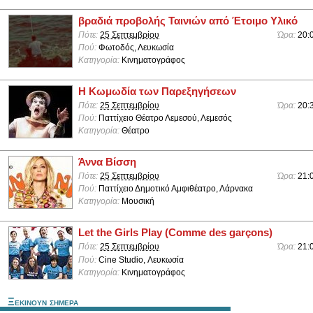
βραδιά προβολής Ταινιών από Έτοιμο Υλικό
Πότε:
25 Σεπτεμβρίου
Ώρα:
20:
Πού:
Φωτοδός, Λευκωσία
Κατηγορία:
Κινηματογράφος
Η Κωμωδία των Παρεξηγήσεων
Πότε:
25 Σεπτεμβρίου
Ώρα:
20:
Πού:
Παττίχειο Θέατρο Λεμεσού, Λεμεσός
Κατηγορία:
Θέατρο
Άννα Βίσση
Πότε:
25 Σεπτεμβρίου
Ώρα:
21:
Πού:
Παττίχειο Δημοτικό Αμφιθέατρο, Λάρνακα
Κατηγορία:
Μουσική
Let the Girls Play (Comme des garçons)
Πότε:
25 Σεπτεμβρίου
Ώρα:
21:
Πού:
Cine Studio, Λευκωσία
Κατηγορία:
Κινηματογράφος
Ξεκινουν σημερα