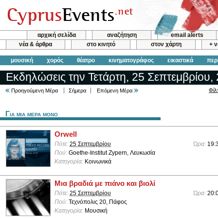
αρχική σελίδα
αναζήτηση
email alerts
νέα & άρθρα
στο κινητό
στον χάρτη
+ 
μουσική
χορός
θέατρο
κινηματογράφος
εικαστικά
περ
Εκδηλώσεις την Τετάρτη, 25 Σεπτεμβρίου,
Φίλ
Προηγούμενη Μέρα
Σήμερα
Επόμενη Μέρα
Για μια μερα μονο
Orwell
Πότε:
25 Σεπτεμβρίου
Ώρα:
19:
Πού:
Goethe-Institut Zypern, Λευκωσία
Κατηγορία:
Κοινωνικά
Μια βραδιά με πιάνο και βιολί
Πότε:
25 Σεπτεμβρίου
Ώρα:
20:
Πού:
Τεχνόπολις 20, Πάφος
Κατηγορία:
Μουσική