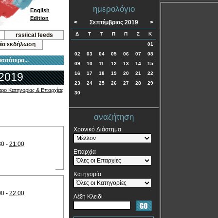
ημερολόγιο
English
Edition
<
Σεπτέμβριος 2019
>
Δ
Τ
Τ
Π
Π
Σ
Κ
rss/ical feeds
νέα εκδήλωση
01
02
03
04
05
06
07
08
ισσότερα...
09
10
11
12
13
14
15
 2019
16
17
18
19
20
21
22
23
24
25
26
27
28
29
τρο Κατηγορίας & Επαρχίας
30
αναζήτηση
Χρονικό Διάστημα
30 -
21:00
Επαρχία
Κατηγορία
00 -
22:00
Λέξη Κλειδί