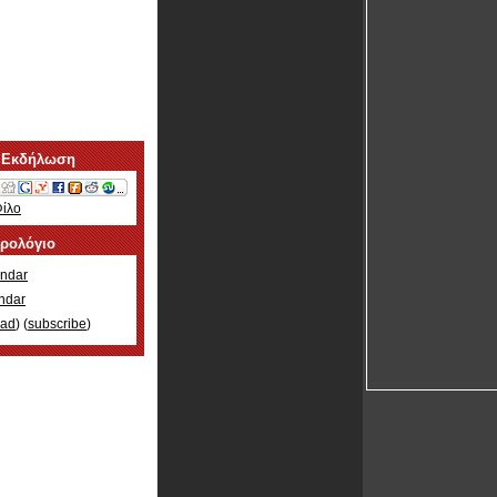
 Εκδήλωση
Φίλο
ερολόγιο
ndar
ndar
oad
) (
subscribe
)