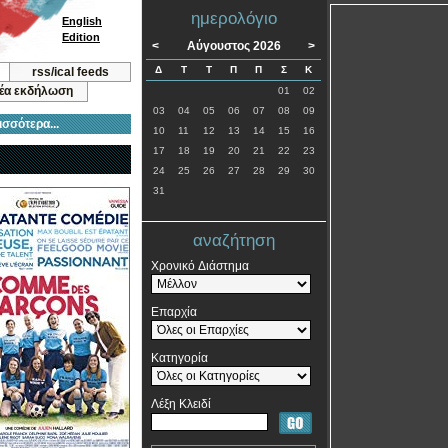
ημερολόγιο
English
Edition
<
Αύγουστος 2026
>
Δ
Τ
Τ
Π
Π
Σ
Κ
rss/ical feeds
νέα εκδήλωση
01
02
03
04
05
06
07
08
09
ισσότερα...
10
11
12
13
14
15
16
17
18
19
20
21
22
23
24
25
26
27
28
29
30
31
αναζήτηση
Χρονικό Διάστημα
Επαρχία
Κατηγορία
Λέξη Κλειδί