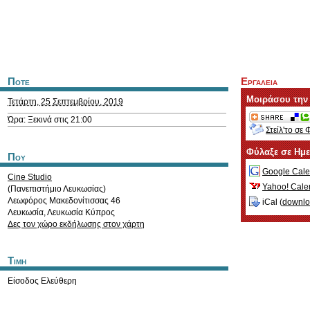
Ποτε
Εργαλεια
Μοιράσου την
Τετάρτη, 25 Σεπτεμβρίου, 2019
Ώρα: Ξεκινά στις 21:00
Στείλ'το σε 
Φύλαξε σε Ημ
Που
Google Cale
Cine Studio
Yahoo! Cale
(Πανεπιστήμιο Λευκωσίας)
Λεωφόρος Μακεδονίτισσας 46
iCal (
downl
Λευκωσία
,
Λευκωσία
Κύπρος
Δες τον χώρο εκδήλωσης στον χάρτη
Τιμη
Είσοδος Ελεύθερη