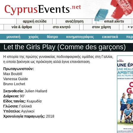
αρχική σελίδα
αναζήτηση
email alerts
νέα & άρθρα
στο κινητό
στον χάρτη
+ 
μουσική
χορός
θέατρο
κινηματογράφος
εικαστικά
περ
Let the Girls Play (Comme des garçons)
Η ιστορία της πρώτης γυναικείας ποδοσφαιρικής ομάδας στη Γαλλία,
η οποία ξεκίνησε ως πρόκληση αλλά έγινε επανάσταση.
Πρωταγωνιστούν:
Max Boublil
Vanessa Guide
Bruno Lochet
Σκηνοθεσία:
Julien Hallard
Διάρκεια:
90'
Είδος ταινίας:
Κωμωδία
Γλώσσα:
Γαλλικά
Υπότιτλοι:
Αγγλικοί
Χρονολογία παραγωγής:
2018