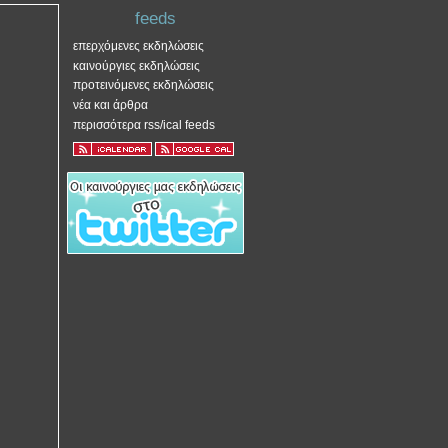
feeds
επερχόμενες εκδηλώσεις
καινούργιες εκδηλώσεις
προτεινόμενες εκδηλώσεις
νέα και άρθρα
περισσότερα rss/ical feeds