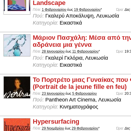
Landscape
Πότε:
1 Φεβρουαρίου
έως
19 Φεβρουαρίου
*
Ώρα:
Δες
Πού:
Γκαλερύ Αποκάλυψη, Λευκωσία
Κατηγορία:
Εικαστικά
Μάριον Πασχάλη: Μέσα από την
αδράνεια μια γέννα
Πότε:
28 Ιανουαρίου
έως
11 Φεβρουαρίου
*
Ώρα:
19:
Πού:
Γκαλερί Γκλόρια, Λευκωσία
Κατηγορία:
Εικαστικά
Το Πορτρέτο μιας Γυναίκας που 
(Portrait de la jeune fille en feu)
Πότε:
23 Ιανουαρίου
έως
5 Φεβρουαρίου
Ώρα:
20:
Πού:
Pantheon Art Cinema, Λευκωσία
Κατηγορία:
Κινηματογράφος
Hypersurfacing
Πότε:
29 Νοεμβρίου
έως
29 Φεβρουαρίου
*
Ώρα:
Δες