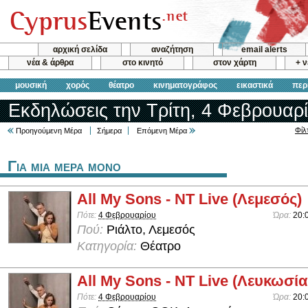
αρχική σελίδα
αναζήτηση
email alerts
νέα & άρθρα
στο κινητό
στον χάρτη
+ 
μουσική
χορός
θέατρο
κινηματογράφος
εικαστικά
περ
Εκδηλώσεις την Τρίτη, 4 Φεβρουαρ
Φίλ
Προηγούμενη Μέρα
Σήμερα
Επόμενη Μέρα
Για μια μερα μονο
All My Sons - NT Live (Λεμεσός)
Πότε:
4 Φεβρουαρίου
Ώρα:
20:
Πού:
Ριάλτο, Λεμεσός
Κατηγορία:
Θέατρο
All My Sons - NT Live (Λευκωσία
Πότε:
4 Φεβρουαρίου
Ώρα:
20: