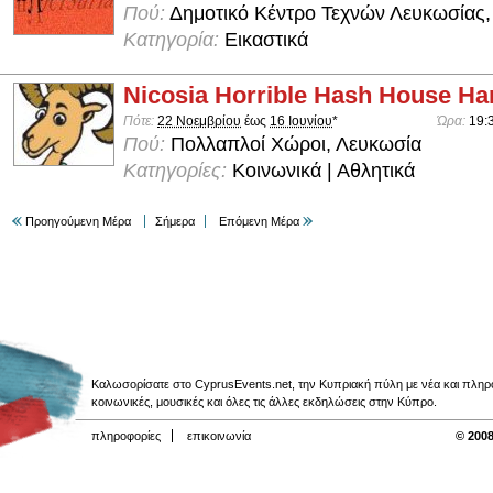
Πού:
Δημοτικό Κέντρο Τεχνών Λευκωσίας,
Κατηγορία:
Εικαστικά
Nicosia Horrible Hash House Har
Πότε:
22 Νοεμβρίου
έως
16 Ιουνίου
*
Ώρα:
19:
Πού:
Πολλαπλοί Χώροι, Λευκωσία
Κατηγορίες:
Κοινωνικά | Αθλητικά
Προηγούμενη Μέρα
Σήμερα
Επόμενη Μέρα
Καλωσορίσατε στο CyprusEvents.net, την Κυπριακή πύλη με νέα και πληροφο
κοινωνικές, μουσικές και όλες τις άλλες εκδηλώσεις στην Κύπρο.
πληροφορίες
επικοινωνία
© 2008