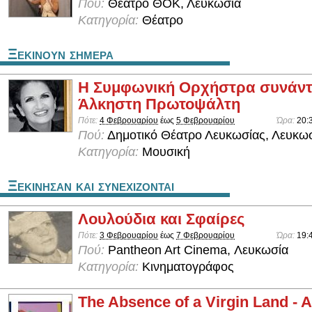
Πού:
Θέατρο ΘΟΚ, Λευκωσία
Κατηγορία:
Θέατρο
Ξεκινουν σημερα
Η Συμφωνική Ορχήστρα συνάντ
Άλκηστη Πρωτοψάλτη
Πότε:
4 Φεβρουαρίου
έως
5 Φεβρουαρίου
Ώρα:
20:
Πού:
Δημοτικό Θέατρο Λευκωσίας, Λευκω
Κατηγορία:
Μουσική
Ξεκινησαν και συνεχιζονται
Λουλούδια και Σφαίρες
Πότε:
3 Φεβρουαρίου
έως
7 Φεβρουαρίου
Ώρα:
19:
Πού:
Pantheon Art Cinema, Λευκωσία
Κατηγορία:
Κινηματογράφος
The Absence of a Virgin Land - 