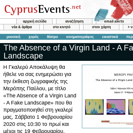
αρχική σελίδα
αναζήτηση
email alerts
νέα & άρθρα
στο κινητό
στον χάρτη
+ 
μουσική
χορός
θέατρο
κινηματογράφος
εικαστικά
περ
The Absence of a Virgin Land - A F
Landscape
Η Γκαλερύ Αποκάλυψη θα
ήθελε να σας ενημερώσει για
την έκθεση ζωγραφικής της
Μερόπης Παύλου, με τίτλο
«The Absence of a Virgin Land
- A Fake Landscape» που θα
πραγματοποιηθεί στη γκαλερί
μας, Σάββατο 1 Φεβρουαρίου
2020 στις 10:30 το πρωί και
μέχρι τις 19 Φεβρουαρίου.