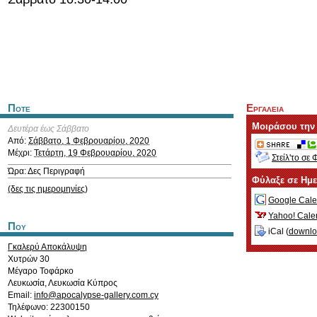
Ποτε
Εργαλεια
Μοιράσου την
Δευτέρα έως Σάββατο
Από:
Σάββατο, 1 Φεβρουαρίου, 2020
Μέχρι:
Τετάρτη, 19 Φεβρουαρίου, 2020
Στείλ'το σε 
Ώρα: Δες Περιγραφή
Φύλαξε σε Ημ
(δες τις ημερομηνίες)
Google Cale
Yahoo! Cale
Που
iCal (
downl
Γκαλερύ Αποκάλυψη
Χυτρών 30
Μέγαρο Τοφάρκο
Λευκωσία
,
Λευκωσία
Κύπρος
Email:
info@apocalypse-gallery.com.cy
Τηλέφωνο: 22300150