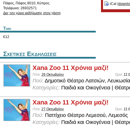
Πάφος
,
Πάφος
8010
,
Κύπρος
iCal (
downl
Τηλέφωνο: 26932571
Δες τον χώρο εκδήλωσης στον χάρτη
Τιμη
€12
Σχετικες Εκδηλωσεις
Xana Zoo 11 Χρόνια μαζί!
Πότε:
26 Οκτωβρίου
Ώρα:
11:
Πού:
Δημοτικό Θέατρο Λατσιών, Λευκωσία
Κατηγορίες:
Παιδιά και Οικογένεια | Θέατρ
Xana Zoo 11 Χρόνια μαζί!
Πότε:
27 Οκτωβρίου
Ώρα:
11:
Πού:
Παττίχειο Θέατρο Λεμεσού, Λεμεσός
Κατηγορίες:
Παιδιά και Οικογένεια | Θέατρ