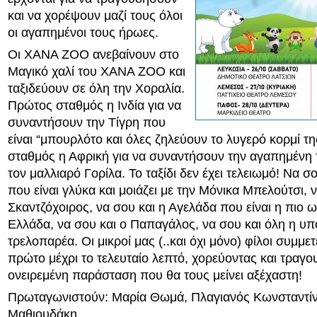
και να χορέψουν μαζί τους όλοι
οι αγαπημένοι τους ήρωες.
Οι XANA ZOO ανεβαίνουν στο
Μαγικό χαλί του XANA ZOO και
ταξιδεύουν σε όλη την Χοραλία.
Πρώτος σταθμός η Ινδία για να
συναντήσουν την Τίγρη που
είναι “μπουρλότο και όλες ζηλεύουν το λυγερό κορμί τ
σταθμός η Αφρική για να συναντήσουν την αγαπημένη 
τον μαλλιαρό Γορίλα. Το ταξίδι δεν έχει τελειωμό! Να σ
που είναι γλύκα και μοιάζει με την Μόνικα Μπελούτσι, ν
Σκαντζόχοιρος, να σου και η Αγελάδα που είναι η πιο 
Ελλάδα, να σου και ο Παπαγάλος, να σου και όλη η υ
τρελοπαρέα. Οι μικροί μας (..και όχι μόνο) φίλοι συμμε
πρώτο μέχρι το τελευταίο λεπτό, χορεύοντας και τραγο
ονειρεμένη παράσταση που θα τους μείνει αξέχαστη!
Πρωταγωνιστούν: Μαρία Θωμά, Πλαγιανός Κωνσταντίν
Μαθιουδάκη