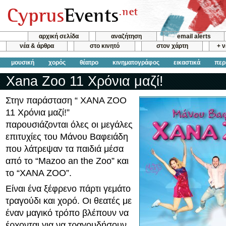
αρχική σελίδα
αναζήτηση
email alerts
νέα & άρθρα
στο κινητό
στον χάρτη
+ 
μουσική
χορός
θέατρο
κινηματογράφος
εικαστικά
περ
Xana Zoo 11 Χρόνια μαζί!
Στην παράσταση “ XANA ZOO
11 Χρόνια μαζί!”
παρουσιάζονται όλες οι μεγάλες
επιτυχίες του Μάνου Βαφειάδη
που λάτρεψαν τα παιδιά μέσα
από το “Mazoo an the Zoo” και
το “XANA ZOO”.
Είναι ένα ξέφρενο πάρτι γεμάτο
τραγούδι και χορό. Οι θεατές με
έναν μαγικό τρόπο βλέπουν να
έρχονται για να τραγουδήσουν