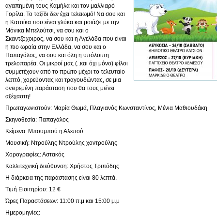
αγαπημένη τους Καμήλα και τον μαλλιαρό
Γορίλα. Το ταξίδι δεν έχει τελειωμό! Να σου και
η Κατσίκα που είναι γλύκα και μοιάζει με την
Μόνικα Μπελούτσι, να σου και ο
Σκαντζόχοιρος, να σου και η Αγελάδα που είναι
η πιο ωραία στην Ελλάδα, να σου και ο
Παπαγάλος, να σου και όλη η υπόλοιπη
τρελοπαρέα. Οι μικροί μας (..και όχι μόνο) φίλοι
συμμετέχουν από το πρώτο μέχρι το τελευταίο
λεπτό, χορεύοντας και τραγουδώντας, σε μια
ονειρεμένη παράσταση που θα τους μείνει
αξέχαστη!
Πρωταγωνιστούν: Μαρία Θωμά, Πλαγιανός Κωνσταντίνος, Μένια Μαθιουδάκη
Σκηνοθεσία: Παπαγάλος
Κείμενα: Μπουμπού η Αλεπού
Μουσική: Ντρούλης Ντρούλης χοντρούλης
Χορογραφίες: Αστακός
Καλλιτεχνική διεύθυνση: Χρήστος Τριπόδης
Η διάρκεια της παράστασης είναι 80 λεπτά.
Τιμή Εισιτηρίου: 12 €
Ώρες Παραστάσεων: 11:00 π.μ και 15:00 μ.μ
Ημερομηνίες: