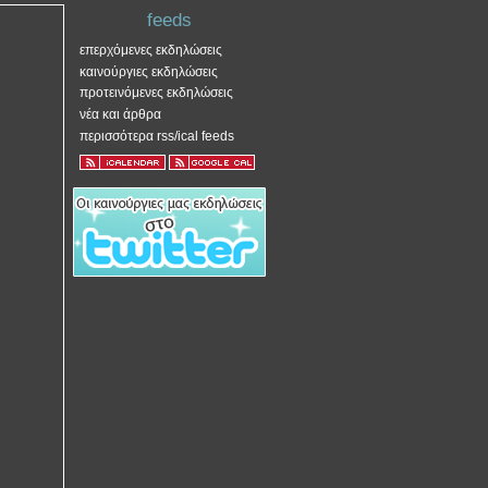
feeds
επερχόμενες εκδηλώσεις
καινούργιες εκδηλώσεις
προτεινόμενες εκδηλώσεις
νέα και άρθρα
περισσότερα rss/ical feeds