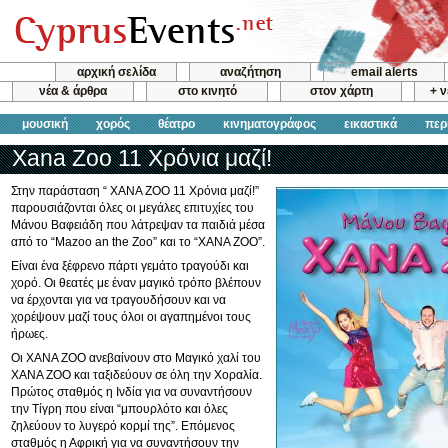
αρχική σελίδα
αναζήτηση
email alerts
νέα & άρθρα
στο κινητό
στον χάρτη
+ 
μουσική
χορός
θέατρο
κινηματογράφος
εικαστικά
περ
Xana Zoo 11 Χρόνια μαζί!
Στην παράσταση “ XANA ZOO 11 Χρόνια μαζί!”
παρουσιάζονται όλες οι μεγάλες επιτυχίες του
Μάνου Βαφειάδη που λάτρεψαν τα παιδιά μέσα
από το “Mazoo an the Zoo” και το “XANA ZOO”.
Είναι ένα ξέφρενο πάρτι γεμάτο τραγούδι και
χορό. Οι θεατές με έναν μαγικό τρόπο βλέπουν
να έρχονται για να τραγουδήσουν και να
χορέψουν μαζί τους όλοι οι αγαπημένοι τους
ήρωες.
Οι XANA ZOO ανεβαίνουν στο Μαγικό χαλί του
XANA ZOO και ταξιδεύουν σε όλη την Χοραλία.
Πρώτος σταθμός η Ινδία για να συναντήσουν
την Τίγρη που είναι “μπουρλότο και όλες
ζηλεύουν το λυγερό κορμί της”. Επόμενος
σταθμός η Αφρική για να συναντήσουν την