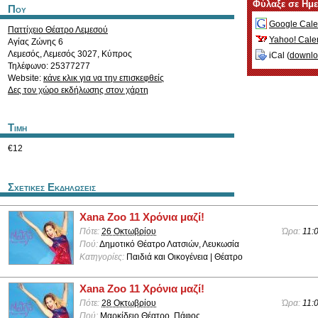
Φύλαξε σε Ημ
Που
Google Cale
Παττίχειο Θέατρο Λεμεσού
Yahoo! Cale
Αγίας Ζώνης 6
Λεμεσός
,
Λεμεσός
3027
,
Κύπρος
iCal (
downl
Τηλέφωνο: 25377277
Website:
κάνε κλικ για να την επισκεφθείς
Δες τον χώρο εκδήλωσης στον χάρτη
Τιμη
€12
Σχετικες Εκδηλωσεις
Xana Zoo 11 Χρόνια μαζί!
Πότε:
26 Οκτωβρίου
Ώρα:
11:
Πού:
Δημοτικό Θέατρο Λατσιών, Λευκωσία
Κατηγορίες:
Παιδιά και Οικογένεια | Θέατρο
Xana Zoo 11 Χρόνια μαζί!
Πότε:
28 Οκτωβρίου
Ώρα:
11:
Πού:
Μαρκίδειο Θέατρο, Πάφος