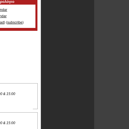
ερολόγιο
ndar
ndar
oad
) (
subscribe
)
00 & 15:00
00 & 15:00