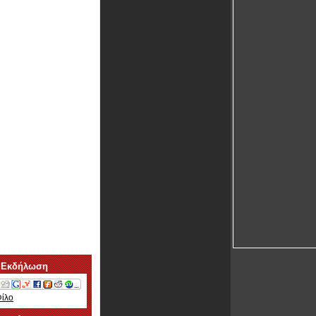
 Εκδήλωση
Φίλο