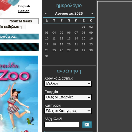
ημερολόγιο
English
Edition
<
Αύγουστος 2026
>
Δ
Τ
Τ
Π
Π
Σ
Κ
rss/ical feeds
νέα εκδήλωση
01
02
03
04
05
06
07
08
09
ισσότερα...
10
11
12
13
14
15
16
17
18
19
20
21
22
23
24
25
26
27
28
29
30
31
αναζήτηση
Χρονικό Διάστημα
Επαρχία
Κατηγορία
Λέξη Κλειδί