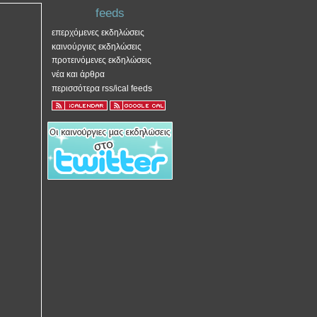
feeds
επερχόμενες εκδηλώσεις
καινούργιες εκδηλώσεις
προτεινόμενες εκδηλώσεις
νέα και άρθρα
περισσότερα rss/ical feeds