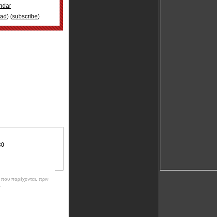
ndar
oad
) (
subscribe
)
30
ν που παρέχονται, πριν
.