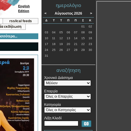
ημερολόγιο
English
Edition
<
Αύγουστος 2026
>
Δ
Τ
Τ
Π
Π
Σ
Κ
rss/ical feeds
νέα εκδήλωση
01
02
03
04
05
06
07
08
09
ισσότερα...
10
11
12
13
14
15
16
17
18
19
20
21
22
23
24
25
26
27
28
29
30
31
αναζήτηση
Χρονικό Διάστημα
Επαρχία
Κατηγορία
Λέξη Κλειδί