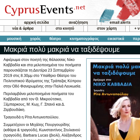
αρχική σελίδα
αναζήτηση
email alerts
νέα & άρθρα
στο κινητό
στον χάρτη
+ 
μουσική
χορός
θέατρο
κινηματογράφος
εικαστικά
περ
Μακριά πολύ μακριά να ταξιδέψουμε
Αφιέρωμα στον ποιητή της θάλασσας Νίκο
Καββαδία και στα μελοποιημένα του ποιήματα
παρουσιάζεται τη Δευτέρα 23 Σεπτεμβρίου
2019 στις 8.30μμ στο Υπαίθριο Θέατρο του
Πολιτιστικού Ιδρύματος της Τράπεζας Κύπρου
στην Οδό Φανερωμένης στην Παλιά Λευκωσία.
Περιλαμβάνει μελοποιημένα ποιήματα του
Καββαδία από τον Θ. Μικρούτσικο,
Ξέμπαρκους, Μ. Κωχ, Γ. Σπανό και Δ.
Ζερβουδάκη.
Τραγουδά η Ρίτα Αντωνοπούλου.
Συμμετέχουν οι Μιχάλης Πουργουρίδης
(κιθάρα & τραγούδι), Κωνσταντίνος Στυλιανού
(τραγούδι), Barbara Lucas (βιολί), Αλέξανδρος