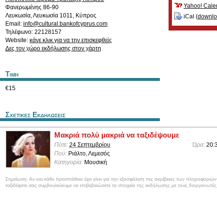
Yahoo! Cale
Φανερωμένης 86-90
Λευκωσία
,
Λευκωσία
1011
,
Κύπρος
iCal (
downl
Email:
info@cultural.bankofcyprus.com
Τηλέφωνο: 22128157
Website:
κάνε κλικ για να την επισκεφθείς
Δες τον χώρο εκδήλωσης στον χάρτη
Τιμη
€15
Σχετικες Εκδηλωσεις
Μακριά πολύ μακριά να ταξιδέψουμε
Πότε:
24 Σεπτεμβρίου
Ώρα:
20:
Πού:
Ριάλτο, Λεμεσός
Κατηγορία:
Μουσική
Σημείωση: Αν και κάθε προσπάθεια έχει γίνει για την εξασφάλιση της ακρίβειας των πληροφοριώ
ταξιδέψετε σας συμβουλεύουμε να επιβεβαιώσετε τα στοιχεία της εκδήλωσης με τους διοργανωτές