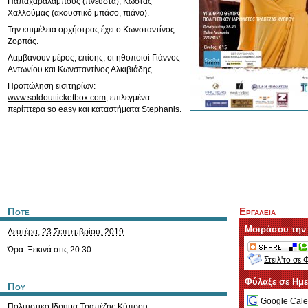
Παπαχαραλάμπους (πνευστά), Κώστας
Χαλλούμας (ακουστικό μπάσο, πιάνο).
Την επιμέλεια ορχήστρας έχει ο Κωνσταντίνος
Ζορπάς.
Λαμβάνουν μέρος, επίσης, οι ηθοποιοί Γιάννος
Αντωνίου και Κωνσταντίνος Αλκιβιάδης.
Προπώληση εισιτηρίων:
www.soldoutticketbox.com
, επιλεγμένα
περίπτερα so easy και καταστήματα Stephanis.
Ποτε
Εργαλεια
Μοιράσου την
Δευτέρα, 23 Σεπτεμβρίου, 2019
Ώρα: Ξεκινά στις 20:30
Στείλ'το σε 
Φύλαξε σε Ημ
Που
Google Cale
Πολιτιστικό Ιδρυμα Τραπέζης Κύπρου