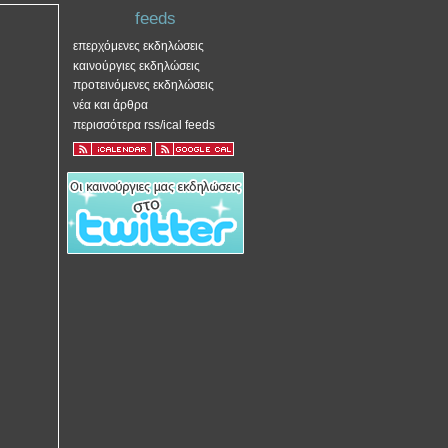
feeds
επερχόμενες εκδηλώσεις
καινούργιες εκδηλώσεις
προτεινόμενες εκδηλώσεις
νέα και άρθρα
περισσότερα rss/ical feeds