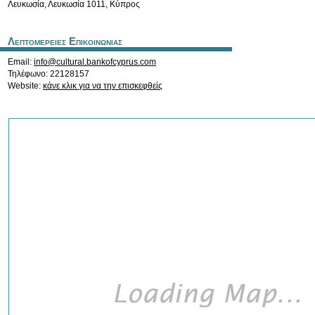
Λευκωσία
,
Λευκωσία
1011
,
Κύπρος
Λεπτομερειες Επικοινωνιας
Email:
info@cultural.bankofcyprus.com
Τηλέφωνο: 22128157
Website:
κάνε κλικ για να την επισκεφθείς