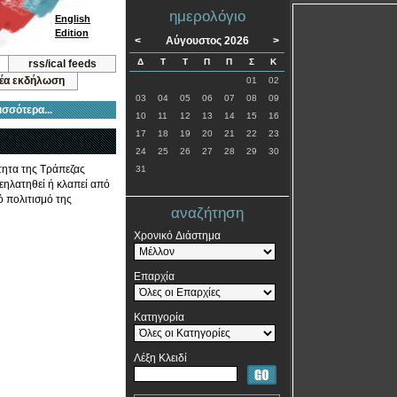
ημερολόγιο
English
Edition
<
Αύγουστος 2026
>
Δ
Τ
Τ
Π
Π
Σ
Κ
rss/ical feeds
νέα εκδήλωση
01
02
03
04
05
06
07
08
09
ισσότερα...
10
11
12
13
14
15
16
17
18
19
20
21
22
23
24
25
26
27
28
29
30
τητα της Τράπεζας
31
λεηλατηθεί ή κλαπεί από
ό πολιτισμό της
αναζήτηση
Χρονικό Διάστημα
Επαρχία
Κατηγορία
Λέξη Κλειδί