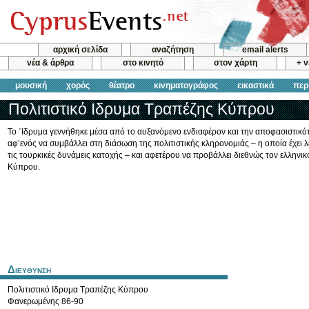
αρχική σελίδα
αναζήτηση
email alerts
νέα & άρθρα
στο κινητό
στον χάρτη
+ 
μουσική
χορός
θέατρο
κινηματογράφος
εικαστικά
περ
Πολιτιστικό Ιδρυμα Τραπέζης Κύπρου
Το ΄Iδρυμα γεννήθηκε μέσα από το αυξανόμενο ενδιαφέρον και την αποφασιστικό
αφ’ενός να συμβάλλει στη διάσωση της πολιτιστικής κληρονομιάς – η οποία έχει 
τις τουρκικές δυνάμεις κατοχής – και αφετέρου να προβάλλει διεθνώς τον ελληνικ
Κύπρου.
Διευθυνση
Πολιτιστικό Ιδρυμα Τραπέζης Κύπρου
Φανερωμένης 86-90