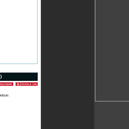
ο
ώσεων.