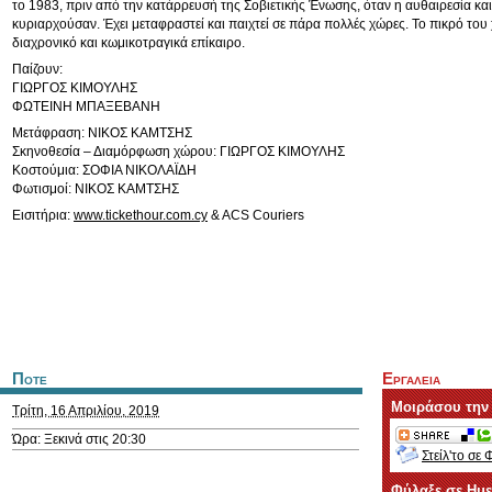
το 1983, πριν από την κατάρρευσή της Σοβιετικής Ένωσης, όταν η αυθαιρεσία κα
κυριαρχούσαν. Έχει μεταφραστεί και παιχτεί σε πάρα πολλές χώρες. Το πικρό του 
διαχρονικό και κωμικοτραγικά επίκαιρο.
Παίζουν:
ΓΙΩΡΓΟΣ ΚΙΜΟΥΛΗΣ
ΦΩΤΕΙΝΗ ΜΠΑΞΕΒΑΝΗ
Μετάφραση: ΝΙΚΟΣ ΚΑΜΤΣΗΣ
Σκηνοθεσία – Διαμόρφωση χώρου: ΓΙΩΡΓΟΣ ΚΙΜΟΥΛΗΣ
Κοστούμια: ΣΟΦΙΑ ΝΙΚΟΛΑΪΔΗ
Φωτισμοί: ΝΙΚΟΣ ΚΑΜΤΣΗΣ
Εισιτήρια:
www.tickethour.com.cy
& ACS Couriers
Ποτε
Εργαλεια
Μοιράσου την
Τρίτη, 16 Απριλίου, 2019
Ώρα: Ξεκινά στις 20:30
Στείλ'το σε 
Φύλαξε σε Ημ