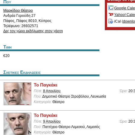
Που
Google Cale
Μαρκίδειο Θέατρο
Yahoo! Cale
Ανδρέα Γερούδη 27
Πάφος
,
Πάφος
8010
,
Κύπρος
iCal (
downl
Τηλέφωνο: 26932571
Δες τον χώρο εκδήλωσης στον χάρτη
Τιμη
€20
Σχετικες Εκδηλωσεις
Το Παγκάκι
Πότε:
8 Απριλίου
Ώρα:
20:
Πού:
Δημοτικό Θέατρο Στροβόλου, Λευκωσία
Κατηγορία:
Θέατρο
Το Παγκάκι
Πότε:
9 Απριλίου
Ώρα:
20:
Πού:
Παττίχειο Θέατρο Λεμεσού, Λεμεσός
Κατηγορία:
Θέατρο