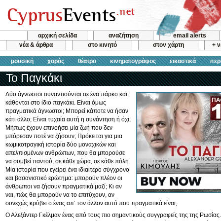
αρχική σελίδα
αναζήτηση
email alerts
νέα & άρθρα
στο κινητό
στον χάρτη
+ 
μουσική
χορός
θέατρο
κινηματογράφος
εικαστικά
περ
Το Παγκάκι
Δύο άγνωστοι συναντιούνται σε ένα πάρκο και
κάθονται στο ίδιο παγκάκι. Είναι όμως
πραγματικά άγνωστοι; Μπορεί κάποτε να ήσαν
κάτι άλλο; Είναι τυχαία αυτή η συνάντηση ή όχι;
Μήπως έχουν επινοήσει μία ζωή που δεν
μπόρεσαν ποτέ να ζήσουν; Πρόκειται για μια
κωμικοτραγική ιστορία δύο μοναχικών και
απελπισμένων ανθρώπων, που θα μπορούσε
να συμβεί παντού, σε κάθε χώρα, σε κάθε πόλη.
Μία ιστορία που εγείρει ένα ιδιαίτερο σύγχρονο
και βασανιστικό ερώτημα: μπορούν πλέον οι
άνθρωποι να ζήσουν πραγματικά μαζί; Κι αν
ναι, πώς θα μπορούν να το επιτύχουν, αν
συνεχώς κρύβει ο ένας απ’ τον άλλον αυτό που πραγματικά είναι;
Ο Αλεξάντερ Γκέλμαν ένας από τους πιο σημαντικούς συγγραφείς της της Ρωσίας