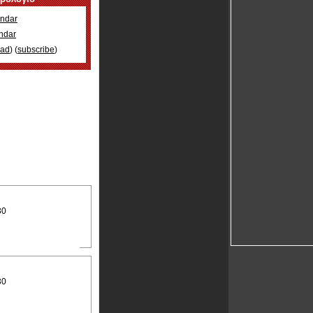
ndar
ndar
oad
) (
subscribe
)
30
30