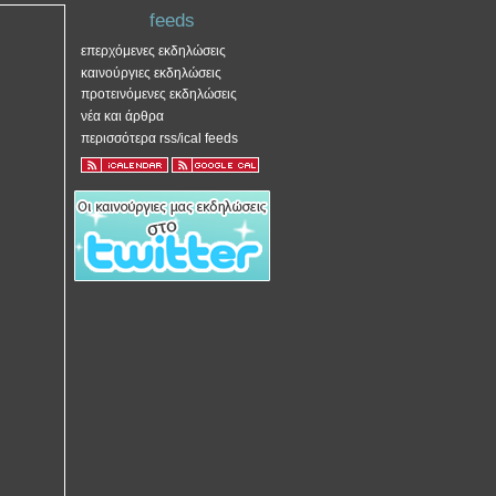
feeds
επερχόμενες εκδηλώσεις
καινούργιες εκδηλώσεις
προτεινόμενες εκδηλώσεις
νέα και άρθρα
περισσότερα rss/ical feeds