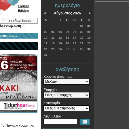
ημερολόγιο
English
Edition
<
Αύγουστος 2026
>
Δ
Τ
Τ
Π
Π
Σ
Κ
rss/ical feeds
νέα εκδήλωση
01
02
03
04
05
06
07
08
09
ισσότερα...
10
11
12
13
14
15
16
17
18
19
20
21
22
23
24
25
26
27
28
29
30
31
αναζήτηση
Χρονικό Διάστημα
Επαρχία
Κατηγορία
Λέξη Κλειδί
. Το Παγκάκι γράφτηκε