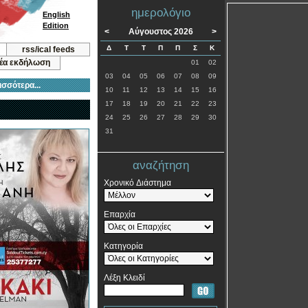
ημερολόγιο
English
Edition
<
Αύγουστος 2026
>
Δ
Τ
Τ
Π
Π
Σ
Κ
rss/ical feeds
νέα εκδήλωση
01
02
03
04
05
06
07
08
09
ισσότερα...
10
11
12
13
14
15
16
17
18
19
20
21
22
23
24
25
26
27
28
29
30
31
αναζήτηση
Χρονικό Διάστημα
Επαρχία
Κατηγορία
Λέξη Κλειδί