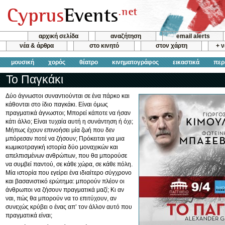
αρχική σελίδα
αναζήτηση
email alerts
νέα & άρθρα
στο κινητό
στον χάρτη
+ 
μουσική
χορός
θέατρο
κινηματογράφος
εικαστικά
περ
Το Παγκάκι
Δύο άγνωστοι συναντιούνται σε ένα πάρκο και
κάθονται στο ίδιο παγκάκι. Είναι όμως
πραγματικά άγνωστοι; Μπορεί κάποτε να ήσαν
κάτι άλλο; Είναι τυχαία αυτή η συνάντηση ή όχι;
Μήπως έχουν επινοήσει μία ζωή που δεν
μπόρεσαν ποτέ να ζήσουν; Πρόκειται για μια
κωμικοτραγική ιστορία δύο μοναχικών και
απελπισμένων ανθρώπων, που θα μπορούσε
να συμβεί παντού, σε κάθε χώρα, σε κάθε πόλη.
Μία ιστορία που εγείρει ένα ιδιαίτερο σύγχρονο
και βασανιστικό ερώτημα: μπορούν πλέον οι
άνθρωποι να ζήσουν πραγματικά μαζί; Κι αν
ναι, πώς θα μπορούν να το επιτύχουν, αν
συνεχώς κρύβει ο ένας απ’ τον άλλον αυτό που
πραγματικά είναι;