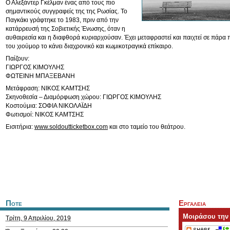
Ο Αλεξάντερ Γκέλμαν ένας από τους πιο
σημαντικούς συγγραφείς της της Ρωσίας. Το
Παγκάκι γράφτηκε το 1983, πριν από την
κατάρρευσή της Σοβιετικής Ένωσης, όταν η
αυθαιρεσία και η διαφθορά κυριαρχούσαν. Έχει μεταφραστεί και παιχτεί σε πάρα 
του χιούμορ το κάνει διαχρονικό και κωμικοτραγικά επίκαιρο.
Παίζουν:
ΓΙΩΡΓΟΣ ΚΙΜΟΥΛΗΣ
ΦΩΤΕΙΝΗ ΜΠΑΞΕΒΑΝΗ
Μετάφραση: ΝΙΚΟΣ ΚΑΜΤΣΗΣ
Σκηνοθεσία – Διαμόρφωση χώρου: ΓΙΩΡΓΟΣ ΚΙΜΟΥΛΗΣ
Κοστούμια: ΣΟΦΙΑ ΝΙΚΟΛΑΪΔΗ
Φωτισμοί: ΝΙΚΟΣ ΚΑΜΤΣΗΣ
Εισιτήρια:
www.soldoutticketbox.com
και στο ταμείο του θεάτρου.
Ποτε
Εργαλεια
Μοιράσου την
Τρίτη, 9 Απριλίου, 2019