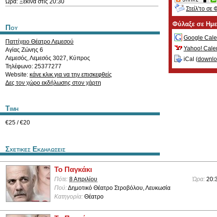
Ώρα: Ξεκινά στις 20:30
Στείλ'το σε 
Φύλαξε σε Ημ
Που
Google Cale
Παττίχειο Θέατρο Λεμεσού
Yahoo! Cale
Αγίας Ζώνης 6
Λεμεσός
,
Λεμεσός
3027
,
Κύπρος
iCal (
downl
Τηλέφωνο: 25377277
Website:
κάνε κλικ για να την επισκεφθείς
Δες τον χώρο εκδήλωσης στον χάρτη
Τιμη
€25 / €20
Σχετικες Εκδηλωσεις
Το Παγκάκι
Πότε:
8 Απριλίου
Ώρα:
20:
Πού:
Δημοτικό Θέατρο Στροβόλου, Λευκωσία
Κατηγορία:
Θέατρο