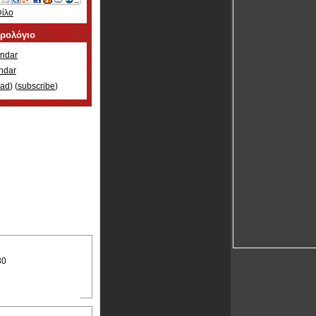
Φίλο
ερολόγιο
ndar
ndar
oad
) (
subscribe
)
30