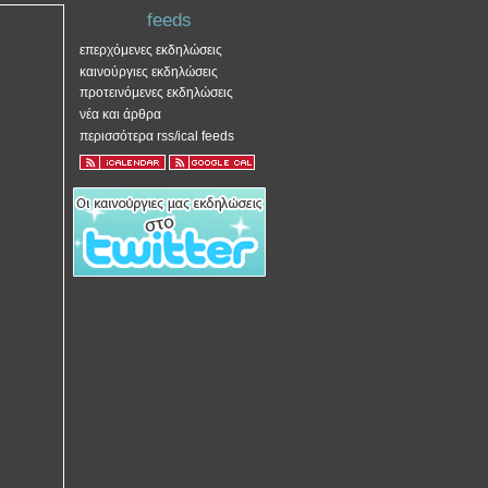
feeds
επερχόμενες εκδηλώσεις
καινούργιες εκδηλώσεις
προτεινόμενες εκδηλώσεις
νέα και άρθρα
περισσότερα rss/ical feeds