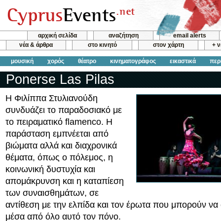
αρχική σελίδα
αναζήτηση
email alerts
νέα & άρθρα
στο κινητό
στον χάρτη
+ 
μουσική
χορός
θέατρο
κινηματογράφος
εικαστικά
περ
Ponerse Las Pilas
Η Φιλίππα Στυλιανούδη
συνδυάζει το παραδοσιακό με
το πειραματικό flamenco. Η
παράσταση εμπνέεται από
βιώματα αλλά και διαχρονικά
θέματα, όπως ο πόλεμος, η
κοινωνική δυστυχία και
απομάκρυνση και η καταπίεση
των συναισθημάτων, σε
αντίθεση με την ελπίδα και τον έρωτα που μπορούν ν
μέσα από όλο αυτό τον πόνο.