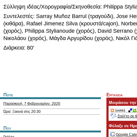
Σύλληψη ιδέας/Χορογραφία/Σκηνοθεσία: Philippa Styl
Συντελεστές: Sarray Muñoz Barrul (τραγούδι), Jose H
(κιθάρα), Rafael Jimenez Silva (κρουστά/cajon), Norb
(χορός), Philippa Stylianoude (χορός), David Serrano 
Νικολάου (χορός), Μάγδα Αργυρίδου (χορός), Νικόλ Γι
Διάρκεια: 80'
Ποτε
Εργαλεια
Μοιράσου την
Παρασκευή, 7 Φεβρουαρίου, 2020
Ώρα: Ξεκινά στις 20:30
Στείλ'το σε 
Φύλαξε σε Ημ
Που
Google Cale