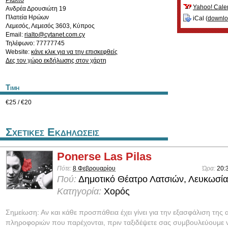
Ριάλτο
Yahoo! Cale
Ανδρέα Δρουσιώτη 19
Πλατεία Ηρώων
iCal (
downl
Λεμεσός
,
Λεμεσός
3603
,
Κύπρος
Email:
rialto@cytanet.com.cy
Τηλέφωνο: 77777745
Website:
κάνε κλικ για να την επισκεφθείς
Δες τον χώρο εκδήλωσης στον χάρτη
Τιμη
€25 / €20
Σχετικες Εκδηλωσεις
Ponerse Las Pilas
Πότε:
8 Φεβρουαρίου
Ώρα:
20:
Πού:
Δημοτικό Θέατρο Λατσιών, Λευκωσία
Κατηγορία:
Χορός
Σημείωση: Αν και κάθε προσπάθεια έχει γίνει για την εξασφάλιση της 
πληροφοριών που παρέχονται, πριν ταξιδέψετε σας συμβουλεύουμε ν