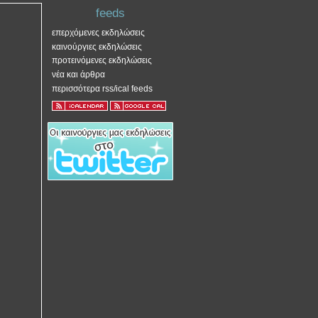
feeds
επερχόμενες εκδηλώσεις
καινούργιες εκδηλώσεις
προτεινόμενες εκδηλώσεις
νέα και άρθρα
περισσότερα rss/ical feeds