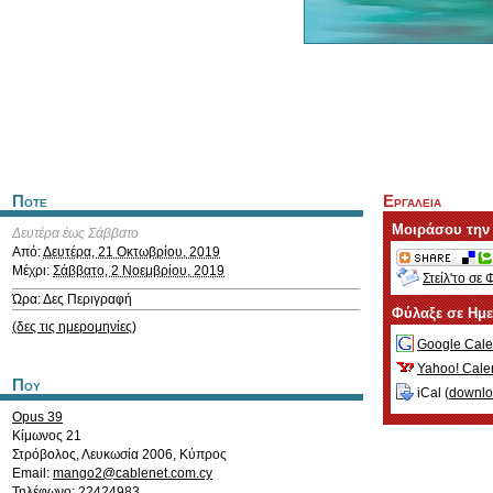
Ποτε
Εργαλεια
Μοιράσου την
Δευτέρα έως Σάββατο
Από:
Δευτέρα, 21 Οκτωβρίου, 2019
Μέχρι:
Σάββατο, 2 Νοεμβρίου, 2019
Στείλ'το σε 
Ώρα: Δες Περιγραφή
Φύλαξε σε Ημ
(δες τις ημερομηνίες)
Google Cale
Yahoo! Cale
Που
iCal (
downl
Opus 39
Κίμωνος 21
Στρόβολος
,
Λευκωσία
2006
,
Κύπρος
Email:
mango2@cablenet.com.cy
Τηλέφωνο: 22424983