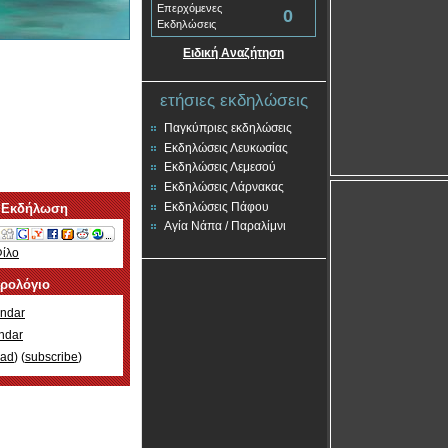
Επερχόμενες
0
Εκδηλώσεις
Ειδική Αναζήτηση
ετήσιες εκδηλώσεις
Παγκύπριες εκδηλώσεις
Εκδηλώσεις Λευκωσίας
Εκδηλώσεις Λεμεσού
Εκδηλώσεις Λάρνακας
Εκδηλώσεις Πάφου
 Εκδήλωση
Αγία Νάπα / Παραλίμνι
Φίλο
ερολόγιο
ndar
ndar
oad
) (
subscribe
)