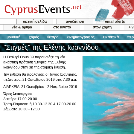
αρχική σελίδα
αναζήτηση
email alerts
νέα & άρθρα
στο κινητό
στον χάρτη
+ 
μουσική
χορός
θέατρο
κινηματογράφος
εικαστικά
περ
"Στιγμές" της Ελένης Ιωαννίδου
Η Γκαλερί Opus 39 παρουσιάζει τη νέα
εικαστική πρόταση ‘Στιγμές’ της Ελένης
Ιωαννίδου στην 3η της ατομική έκθεση.
Την έκθεση θα προλογίσει ο Πάνος Ιωαννίδης,
τη Δευτέρα, 21 Οκτωβρίου 2019 στις 7.30 μ.μ.
ΔΙΑΡΚΕΙΑ: 21 Οκτωβρίου - 2 Νοεμβρίου 2019
Ώρες λειτουργίας
Δευτέρα 17.00-20.00
Τρίτη-Παρασκευή 10.30-12.30 & 17.00-20.00
Σάββατο 10:30 - 12:30