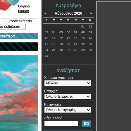
ημερολόγιο
English
Edition
<
Αύγουστος 2026
>
Δ
Τ
Τ
Π
Π
Σ
Κ
rss/ical feeds
νέα εκδήλωση
01
02
03
04
05
06
07
08
09
ισσότερα...
10
11
12
13
14
15
16
17
18
19
20
21
22
23
24
25
26
27
28
29
30
31
αναζήτηση
Χρονικό Διάστημα
Επαρχία
Κατηγορία
Λέξη Κλειδί