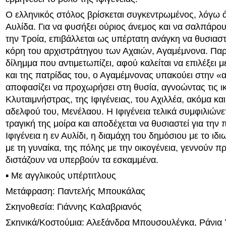
Ο ελληνικός στόλος βρίσκεται συγκεντρωμένος, λόγω 
Αυλίδα. Για να φυσήξει ούριος άνεμος και να σαλπάρου
την Τροία, επιβάλλεται ως υπέρτατη ανάγκη να θυσιαστε
κόρη του αρχιστράτηγου των Αχαιών, Αγαμέμνονα. Παρ
δίλημμα που αντιμετωπίζει, αφού καλείται να επιλέξει 
και της πατρίδας του, ο Αγαμέμνονας υπακούει στην «
αποφασίζει να προχωρήσει στη θυσία, αγνοώντας τις ικ
Κλυταιμνήστρας, της Ιφιγένειας, του Αχιλλέα, ακόμα και
αδελφού του, Μενέλαου. Η Ιφιγένεια τελικά συμφιλιώνετ
τραγική της μοίρα και αποδέχεται να θυσιαστεί για την 
Ιφιγένεια η εν Αυλίδι, η διαμάχη του δημόσιου με το ιδι
με τη γυναίκα, της πόλης με την οικογένεια, γεννούν
διστάζουν να υπερβούν τα εσκαμμένα.
▪ Με αγγλικούς υπέρτιτλους
Μετάφραση: Παντελής Μπουκάλας
Σκηνοθεσία: Γιάννης Καλαβριανός
Σκηνικά/Κοστούμια: Αλεξάνδρα Μπουσουλέγκα, Ράνια 