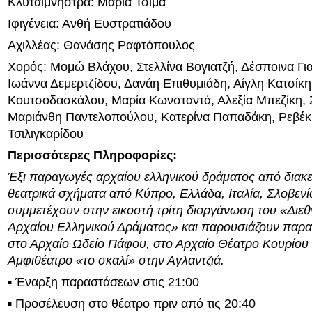
Κλυταιμνήστρα: Μαρία Τσιμά
Ιφιγένεια: Ανθή Ευστρατιάδου
Αχιλλέας: Θανάσης Ραφτόπουλος
Χορός: Μομώ Βλάχου, Στελλίνα Βογιατζή, Δέσποινα Γι
Ιωάννα Δεμερτζίδου, Δανάη Επιθυμιάδη, Αίγλη Κατσίκη
Κουτσοδασκάλου, Μαρία Κωνσταντά, Αλεξία Μπεζίκη,
Μαριάνθη Παντελοπούλου, Κατερίνα Παπαδάκη, Ρεβέκ
Τσιλιγκαρίδου
Περισσότερες Πληροφορίες:
Έξι παραγωγές αρχαίου ελληνικού δράματος από διακε
θεατρικά σχήματα από Κύπρο, Ελλάδα, Ιταλία, Σλοβενία
συμμετέχουν στην εικοστή τρίτη διοργάνωση του «Διε
Αρχαίου Ελληνικού Δράματος» και παρουσιάζουν παρα
στο Αρχαίο Ωδείο Πάφου, στο Αρχαίο Θέατρο Κουρίου 
Αμφιθέατρο «το σκαλί» στην Αγλαντζιά.
▪ Έναρξη παραστάσεων στις 21:00
▪ Προσέλευση στο θέατρο πριν από τις 20:40