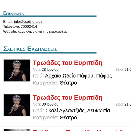
Επικοινωνια
Email:
info@ccoiti.org.cy
Τηλέφωνο: 70002414
Website:
κάνε κλικ για να την επισκεφθείς
Σχετικες Εκδηλωσεις
Τρωάδες του Ευριπίδη
Πότε:
28 Ιουνίου
Ώρα:
21:
Πού:
Αρχαίο Ωδείο Πάφου, Πάφος
Κατηγορία:
Θέατρο
Τρωάδες του Ευριπίδη
Πότε:
30 Ιουνίου
Ώρα:
21:
Πού:
Σκαλί Αγλαντζιάς, Λευκωσία
Κατηγορία:
Θέατρο