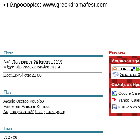
▪ Πληροφορίες:
www.greekdramafest.com
Ποτε
Εργαλεια
Μοιράσου την
Από:
Παρασκευή, 26 Ιουλίου, 2019
Μέχρι:
Σάββατο, 27 Ιουλίου, 2019
Στείλ'το σε 
Ώρα: Ξεκινά στις 21:00
Φύλαξε σε Ημ
Που
Google Cale
Yahoo! Cale
Αρχαίο Θέατρο Κουρίου
Επισκοπή
,
Λεμεσός
Κύπρος
iCal (
downl
Δες τον χώρο εκδήλωσης στον χάρτη
Τιμη
€12 / €6