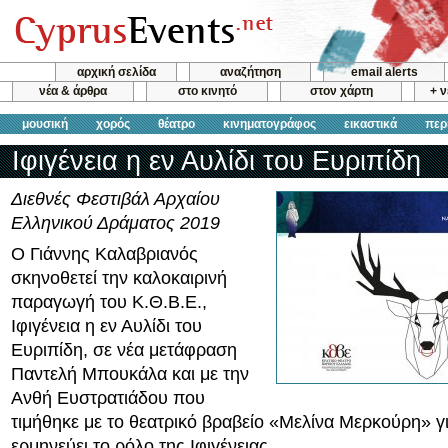
αρχική σελίδα
αναζήτηση
email alerts
νέα & άρθρα
στο κινητό
στον χάρτη
+ 
μουσική
χορός
θέατρο
κινηματογράφος
εικαστικά
περ
Ιφιγένεια η εν Αυλίδι του Ευριπίδη
Διεθνές Φεστιβάλ Αρχαίου
Ελληνικού Δράματος 2019
Ο Γιάννης Καλαβριανός
σκηνοθετεί την καλοκαιρινή
παραγωγή του Κ.Θ.Β.Ε.,
Ιφιγένεια η εν Αυλίδι του
Ευριπίδη, σε νέα μετάφραση
Παντελή Μπουκάλα και με την
Ανθή Ευστρατιάδου που
τιμήθηκε με το θεατρικό βραβείο «Μελίνα Μερκούρη» γι
ερμηνεύει το ρόλο της Ιφιγένειας.