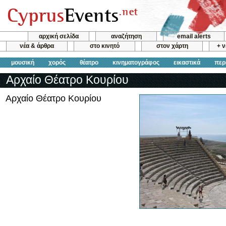
αρχική σελίδα
αναζήτηση
email alerts
νέα & άρθρα
στο κινητό
στον χάρτη
+ 
μουσική
χορός
θέατρο
κινηματογράφος
εικαστικά
περ
Αρχαίο Θέατρο Κουρίου
Αρχαίο Θέατρο Κουρίου