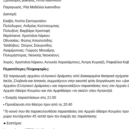
Σχεδιασμός μακιγιάζ: Λίτσα Ιωαννίδου
Παραγωγός: Ρέα Μαδέλλα Ιωαννίδου
Διανομή:
Εκάβη: Αννίτα Σαντοριναίου
Πολύδωρος: Ανδρέας Κούτσουμπας
Πολυξένη: Βαρβάρα Χριστοφή
Θεράπαινα: Χριστιάνα Λάρκου
Οδυσσέας: Φώτης Αποστολίδης
Ταλθύβιος: Σπύρος Σταυρινίδης
Αγαμέμνονας: Γιώργος Μουαΐμης
Πολυμήστορας: Νεοκλής Νεοκλέους
Χορός: Χριστιάνα Λάρκου, Αντωνία Χαραλάμπους, Άντρη Κυριαζή, Ραφαέλλα Κα
Περισσότερες Πληροφορίες:
Έξι παραγωγές αρχαίου ελληνικού δράματος από διακεκριμένα θεατρικά σχήματ
Ιταλία, Σλοβενία και Ισπανία, συμμετέχουν στην εικοστή τρίτη διοργάνωση του «Δ
Αρχαίου Ελληνικού Δράματος» και παρουσιάζουν παραστάσεις τους στο Αρχαίο 
Αρχαίο Θέατρο Κουρίου και στο Αμφιθέατρο «το σκαλί» στην Αγλαντζιά.
▪ Έναρξη παραστάσεων στις 21:00
▪ Προσέλευση στο θέατρο πριν από τις 20:40
*Το κοινό που θα παρακολουθήσει παραστάσεις στο Αρχαίο Θέατρο Κουρίου προτρ
χώρο τουλάχιστον 45 λεπτά πριν την έναρξη της παράστασης
►Εισιτήρια: