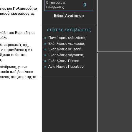
Επερχόμενες
0
Εκδηλώσεις
ίας και Πολιτισμού, το
ισμού, εκφράζουν τις
Ειδική Αναζήτηση
ετήσιες εκδηλώσεις
κάβη του Ευριπίδη, σε
ρόλο.
Παγκύπριες εκδηλώσεις
Εκδηλώσεις Λευκωσίας
ς περιπέτειές της,
Εκδηλώσεις Λεμεσού
 να αφανίζονται ή να
έχεται το ύστατο
Εκδηλώσεις Λάρνακας
ς.
Εκδηλώσεις Πάφου
Αγία Νάπα / Παραλίμνι
εράνθρωπη, για να
 οποία από βασίλισσα
νοντας στα χέρια της το