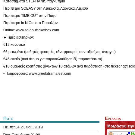
Καταστήματα STEPHANIS παγκύπρια
Περίπτερα SOEASY στη Λευκωσία, Λάρνακα, Λεμεσό
Περίπτερο ΤΙΜΕ OUT στην Πάφο
Περίπτερο In N Out στο Παραλίμνι
Online:
www.soldoutticketbox.com
►Τιμές εισιτηρίων:
€12 κανονικό
€6 μειωμένο (μαθητές, φοιτητές, εθνοφρουροί, συνταξιούχοι, άνεργοι)
€45 ενιαίο (ανά άτομο για παρακολούθηση έξι παραστάσεων)
€10 ομαδικές κρατήσεις (άνω των 10 ατόμων ανά παράσταση) στο
ticketing@sol
▪ Πληροφορίες:
www.greekdramafest.com
Ποτε
Εργαλεια
Μοιράσου την
Πέμπτη, 4 Ιουλίου, 2019