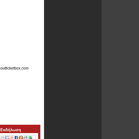
doutticketbox.com
 Εκδήλωση