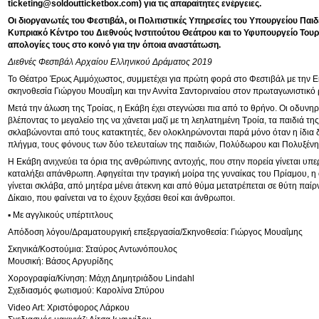
ticketing@soldoutticketbox.com
) για τις απαραίτητες ενέργειες.
Οι διοργανωτές του Φεστιβάλ, οι Πολιτιστικές Υπηρεσίες του Υπουργείου Παιδε
Κυπριακό Κέντρο του Διεθνούς Ινστιτούτου Θεάτρου και το Υφυπουργείο Τουρ
απολογίες τους στο κοινό για την όποια αναστάτωση.
Διεθνές Φεστιβάλ Αρχαίου Ελληνικού Δράματος 2019
Το Θέατρο Έρως Αμμόχωστος, συμμετέχει για πρώτη φορά στο Φεστιβάλ με την Ε
σκηνοθεσία Γιώργου Μουαΐμη και την Αννίτα Σαντοριναίου στον πρωταγωνιστικό 
Μετά την άλωση της Τροίας, η Εκάβη έχει στεγνώσει πια από το θρήνο. Οι οδυνηρέ
βλέποντας το μεγαλείο της να χάνεται μαζί με τη λεηλατημένη Τροία, τα παιδιά της
σκλαβώνονται από τους κατακτητές, δεν ολοκληρώνονται παρά μόνο όταν η ίδια δ
πλήγμα, τους φόνους των δύο τελευταίων της παιδιών, Πολύδωρου και Πολυξένη
Η Εκάβη ανιχνεύει τα όρια της ανθρώπινης αντοχής, που στην πορεία γίνεται υπ
καταλήξει απάνθρωπη. Αφηγείται την τραγική μοίρα της γυναίκας του Πρίαμου, η
γίνεται σκλάβα, από μητέρα μένει άτεκνη και από θύμα μετατρέπεται σε θύτη παίρ
Δίκαιο, που φαίνεται να το έχουν ξεχάσει θεοί και άνθρωποι.
▪ Με αγγλικούς υπέρτιτλους
Απόδοση λόγου/Δραματουργική επεξεργασία/Σκηνοθεσία: Γιώργος Μουαΐμης
Σκηνικά/Κοστούμια: Σταύρος Αντωνόπουλος
Μουσική: Βάσος Αργυρίδης
Χορογραφία/Κίνηση: Μάχη Δημητριάδου Lindahl
Σχεδιασμός φωτισμού: Καρολίνα Σπύρου
Video Art: Χριστόφορος Λάρκου