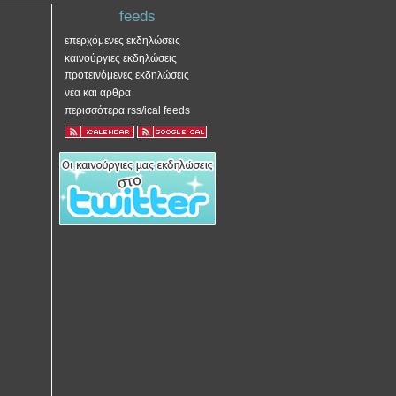
feeds
επερχόμενες εκδηλώσεις
καινούργιες εκδηλώσεις
προτεινόμενες εκδηλώσεις
νέα και άρθρα
περισσότερα rss/ical feeds