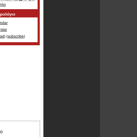
Φίλο
ερολόγιο
ndar
ndar
oad
) (
subscribe
)
00