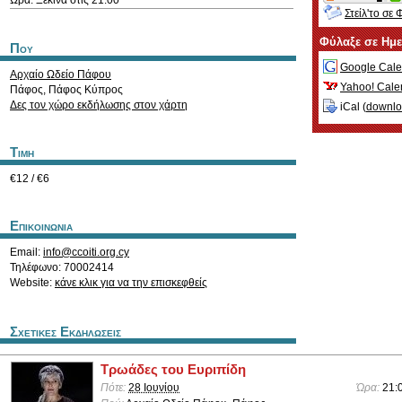
Ώρα: Ξεκινά στις 21:00
Στείλ'το σε 
Φύλαξε σε Ημ
Που
Google Cale
Αρχαίο Ωδείο Πάφου
Yahoo! Cale
Πάφος
,
Πάφος
Κύπρος
Δες τον χώρο εκδήλωσης στον χάρτη
iCal (
downl
Τιμη
€12 / €6
Επικοινωνια
Email:
info@ccoiti.org.cy
Τηλέφωνο: 70002414
Website:
κάνε κλικ για να την επισκεφθείς
Σχετικες Εκδηλωσεις
Τρωάδες του Ευριπίδη
Πότε:
28 Ιουνίου
Ώρα:
21: