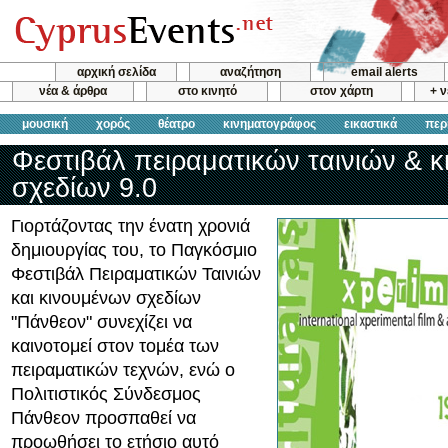
αρχική σελίδα
αναζήτηση
email alerts
νέα & άρθρα
στο κινητό
στον χάρτη
+ 
μουσική
χορός
θέατρο
κινηματογράφος
εικαστικά
περ
Φεστιβάλ πειραματικών ταινιών & 
σχεδίων 9.0
Γιορτάζοντας την ένατη χρονιά
δημιουργίας του, το Παγκόσμιο
Φεστιβάλ Πειραματικών Ταινιών
και κινουμένων σχεδίων
"Πάνθεον" συνεχίζει να
καινοτομεί στον τομέα των
πειραματικών τεχνών, ενώ ο
Πολιτιστικός Σύνδεσμος
Πάνθεον προσπαθεί να
προωθήσει το ετήσιο αυτό