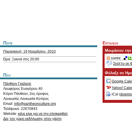
Ποτε
Εργαλεια
Μοιράσου την
Παρασκευή, 19 Νοεμβρίου, 2010
Ώρα: Ξεκινά στις 20:00
Στείλ'το σε 
Φύλαξε σε Ημ
Που
Google Cale
Πάνθεον Γκαλερύ
Yahoo! Cale
Λεωφόρος Ευαγόρου 40
Κτίριο Πάνθεον, 2ος όροφος
iCal (
downl
Λευκωσία
,
Λευκωσία
Κύπρος
Email:
info@pantheonculture.org
Τηλέφωνο: 22670843
Website:
κάνε κλικ για να την επισκεφθείς
Δες τον χώρο εκδήλωσης στον χάρτη