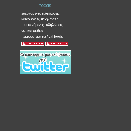
feeds
επερχόμενες εκδηλώσεις
καινούργιες εκδηλώσεις
προτεινόμενες εκδηλώσεις
νέα και άρθρα
περισσότερα rss/ical feeds