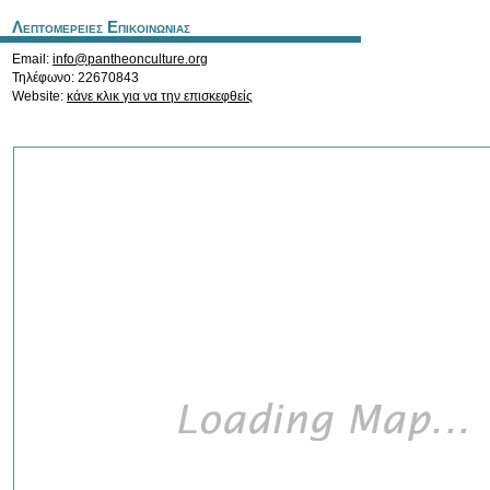
Λεπτομερειες Επικοινωνιας
Email:
info@pantheonculture.org
Τηλέφωνο: 22670843
Website:
κάνε κλικ για να την επισκεφθείς