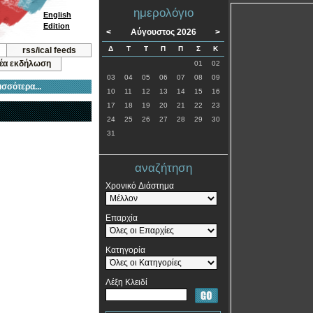
ημερολόγιο
English
Edition
<
Αύγουστος 2026
>
Δ
Τ
Τ
Π
Π
Σ
Κ
rss/ical feeds
νέα εκδήλωση
01
02
03
04
05
06
07
08
09
ισσότερα...
10
11
12
13
14
15
16
17
18
19
20
21
22
23
24
25
26
27
28
29
30
31
αναζήτηση
Χρονικό Διάστημα
Επαρχία
Κατηγορία
Λέξη Κλειδί