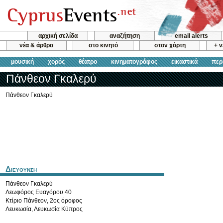
αρχική σελίδα
αναζήτηση
email alerts
νέα & άρθρα
στο κινητό
στον χάρτη
+ 
μουσική
χορός
θέατρο
κινηματογράφος
εικαστικά
περ
Πάνθεον Γκαλερύ
Πάνθεον Γκαλερύ
Διευθυνση
Πάνθεον Γκαλερύ
Λεωφόρος Ευαγόρου 40
Κτίριο Πάνθεον, 2ος όροφος
Λευκωσία
,
Λευκωσία
Κύπρος