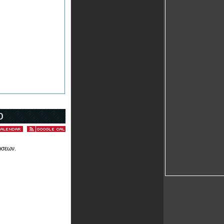
ο
ώσεων.