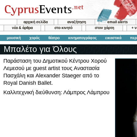
αρχική σελίδα
αναζήτηση
email alerts
νέα & άρθρα
στο κινητό
στον χάρτη
+ 
μουσική
χορός
θέατρο
κινηματογράφος
εικαστικά
περ
Μπαλέτο για Όλους
Παράσταση του Δημοτικού Κέντρου Χορού
Λεμεσού με guest artist τους Αναστασία
Πασχάλη και Alexander Staeger από το
Royal Danish Ballet.
Καλλιτεχνική διεύθυνση: Λάμπρος Λάμπρου