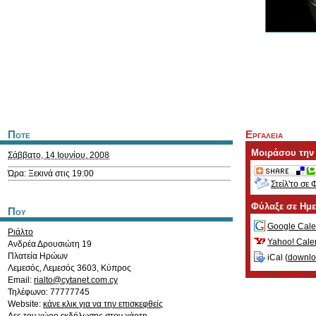
Ποτε
Εργαλεια
Μοιράσου την
Σάββατο, 14 Ιουνίου, 2008
Ώρα: Ξεκινά στις 19:00
Στείλ'το σε 
Φύλαξε σε Ημ
Που
Google Cale
Ριάλτο
Yahoo! Cale
Ανδρέα Δρουσιώτη 19
Πλατεία Ηρώων
iCal (
downl
Λεμεσός
,
Λεμεσός
3603
,
Κύπρος
Email:
rialto@cytanet.com.cy
Τηλέφωνο: 77777745
Website:
κάνε κλικ για να την επισκεφθείς