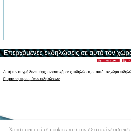
Επερχόμενες εκδηλώσεις σε αυτό τον χώρ
Αυτή την στιγμή δεν υπάρχουν επερχόμενες εκδηλώσεις σε αυτό τον χώρο εκδηλ
Εμφάνιση περασμένων εκδηλώσεων
Καλωσορίσατε στο CyprusEvents.net, την Κυπριακή πύλη με νέα και πληροφο
Χρησιμοποιούμε cookies για την εξατομίκευση π