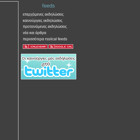
feeds
επερχόμενες εκδηλώσεις
καινούργιες εκδηλώσεις
προτεινόμενες εκδηλώσεις
νέα και άρθρα
περισσότερα rss/ical feeds