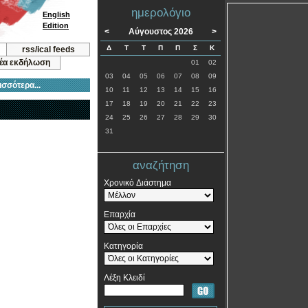
ημερολόγιο
English
Edition
<
Αύγουστος 2026
>
Δ
Τ
Τ
Π
Π
Σ
Κ
rss/ical feeds
νέα εκδήλωση
01
02
03
04
05
06
07
08
09
ισσότερα...
10
11
12
13
14
15
16
17
18
19
20
21
22
23
24
25
26
27
28
29
30
31
αναζήτηση
Χρονικό Διάστημα
Επαρχία
Κατηγορία
Λέξη Κλειδί