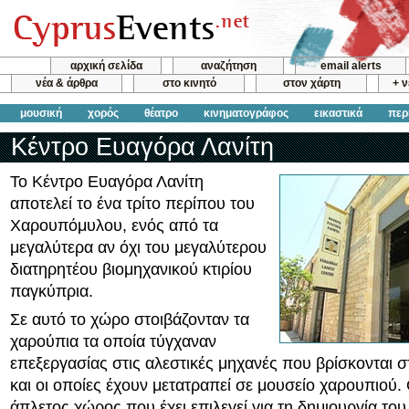
αρχική σελίδα
αναζήτηση
email alerts
νέα & άρθρα
στο κινητό
στον χάρτη
+ 
μουσική
χορός
θέατρο
κινηματογράφος
εικαστικά
περ
Κέντρο Ευαγόρα Λανίτη
Το Κέντρο Ευαγόρα Λανίτη
αποτελεί το ένα τρίτο περίπου του
Χαρουπόμυλου, ενός από τα
μεγαλύτερα αν όχι του μεγαλύτερου
διατηρητέου βιομηχανικού κτιρίου
παγκύπρια.
Σε αυτό το χώρο στοιβάζονταν τα
χαρούπια τα οποία τύγχαναν
επεξεργασίας στις αλεστικές μηχανές που βρίσκονται σ
και οι οποίες έχουν μετατραπεί σε μουσείο χαρουπιού.
άπλετος χώρος που έχει επιλεγεί για τη δημιουργία το