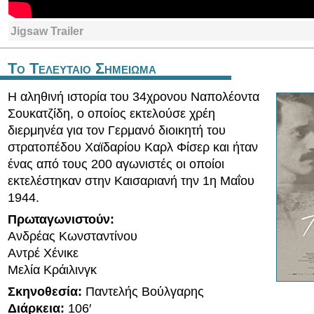
Jigsaw Trailer
Το Τελευταιο Σημειωμα
Η αληθινή ιστορία του 34χρονου Ναπολέοντα
Σουκατζίδη, ο οποίος εκτελούσε χρέη
διερμηνέα για τον Γερμανό διοικητή του
στρατοπέδου Χαϊδαρίου Καρλ Φίσερ και ήταν
ένας από τους 200 αγωνιστές οι οποίοι
εκτελέστηκαν στην Καισαριανή την 1η Μαΐου
1944.
Πρωταγωνιστούν:
Ανδρέας Κωνσταντίνου
Αντρέ Χένικε
Μελία Κράιλινγκ
Σκηνοθεσία:
Παντελής Βούλγαρης
Διάρκεια:
106′