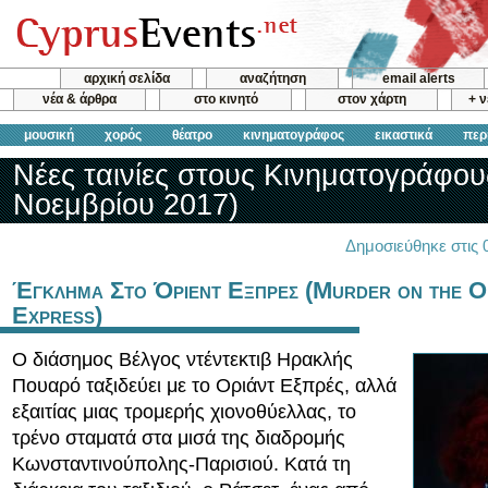
αρχική σελίδα
αναζήτηση
email alerts
νέα & άρθρα
στο κινητό
στον χάρτη
+ 
μουσική
χορός
θέατρο
κινηματογράφος
εικαστικά
περ
Νέες ταινίες στους Κινηματογράφου
Νοεμβρίου 2017)
Δημοσιεύθηκε στις 
Έγκλημα Στο Όριεντ Εξπρες (Murder on the O
Express)
Ο διάσημος Βέλγος ντέντεκτιβ Ηρακλής
Πουαρό ταξιδεύει με το Οριάντ Εξπρές, αλλά
εξαιτίας μιας τρομερής χιονοθύελλας, το
τρένο σταματά στα μισά της διαδρομής
Κωνσταντινούπολης-Παρισιού. Κατά τη