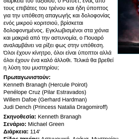
διάρκεια του ταξιδιού, ο Ράτσετ, ένας από
τους επιβάτες του τρένου και ήδη ύποπτος
για την υπόθεση απαγωγής και δολοφονίας
ενός μικρού κοριτσιού, βρίσκεται
δολοφονημένος. Εγκλωβισμένοι στα χιόνια
και μακριά από την αστυνομία, ο Πουαρό
αναλαμβάνει να ρίξει φως στην υπόθεση.
Όλοι έχουν κίνητρο, όλοι είναι ύποπτοι αλλά
όλοι έχουν ένα καλό άλλοθι. Τελικά θα βρεθεί
η λύση του μυστηρίου;
Πρωταγωνιστούν:
Kenneth Branagh (Hercule Poirot)
Penélope Cruz (Pilar Estravados)
Willem Dafoe (Gerhard Hardman)
Judi Dench (Princess Natalia Dragomiroff)
Σκηνοθεσία:
Kenneth Branagh
Σενάριο:
Michael Green
Διάρκεια:
114′