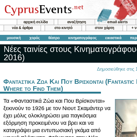
αρχική σελίδα
αναζήτηση
email alerts
νέα & άρθρα
στο κινητό
στον χάρτη
+ 
μουσική
χορός
θέατρο
κινηματογράφος
εικαστικά
περ
Νέες ταινίες στους Κινηματογράφου
2016)
Δημοσιεύθηκε στις 
Φανταστικα Ζωα Και Που Βρισκονται (Fantastic
Where to Find Them)
Τα «Φανταστικά Ζώα και Που Βρίσκονται»
ξεκινούν το 1926 με τον Νιουτ Σκαμάντερ να
έχει μόλις ολοκληρώσει μια παγκόσμια
εξόρμηση προκειμένου να βρει και να
καταγράψει μια εντυπωσιακή γκάμα από