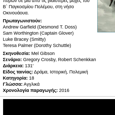
πυρών σε μια από τις βιαιότερες μάχες του
Β` Παγκοσμίου Πολέμου, στη νήσο
Οκινουάουα.
Πρωταγωνιστούν:
Andrew Garfield (Desmond T. Doss)
Sam Worthington (Captain Glover)
Luke Bracey (Smitty)
Teresa Palmer (Dorothy Schuttle)
Σκηνοθεσία:
Mel Gibson
Σενάριο:
Gregory Crosby, Robert Schenkkan
Διάρκεια:
131′
Είδος ταινίας:
Δράμα, Ιστορική, Πολεμική
Κατηγορία:
18
Γλώσσα:
Αγγλικά
Χρονολογία παραγωγής:
2016