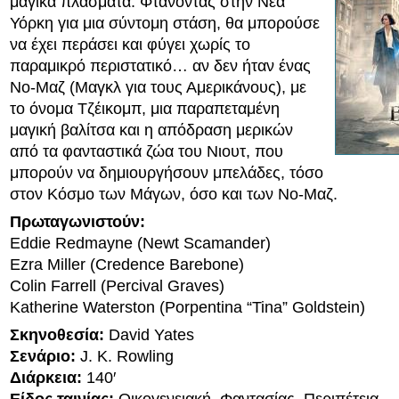
μαγικά πλάσματα. Φτάνοντας στην Νέα
Υόρκη για μια σύντομη στάση, θα μπορούσε
να έχει περάσει και φύγει χωρίς το
παραμικρό περιστατικό… αν δεν ήταν ένας
Νο-Μαζ (Μαγκλ για τους Αμερικάνους), με
το όνομα Τζέικομπ, μια παραπεταμένη
μαγική βαλίτσα και η απόδραση μερικών
από τα φανταστικά ζώα του Νιουτ, που
μπορούν να δημιουργήσουν μπελάδες, τόσο
στον Κόσμο των Μάγων, όσο και των Νο-Μαζ.
Πρωταγωνιστούν:
Eddie Redmayne (Newt Scamander)
Ezra Miller (Credence Barebone)
Colin Farrell (Percival Graves)
Katherine Waterston (Porpentina “Tina” Goldstein)
Σκηνοθεσία:
David Yates
Σενάριο:
J. K. Rowling
Διάρκεια:
140′