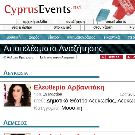
αρχική σελίδα
αναζήτηση
email alerts
νέα & άρθρα
στο κινητό
στον χάρτη
+ 
μουσική
χορός
θέατρο
κινηματογράφος
εικαστικά
περ
Αποτελέσματα Αναζήτησης
Αλλαγή Κριτηρίων
Link στα αποτελέσματα
Λευκωσια
Ελευθερία Αρβανιτάκη
Πότε:
19 Μαρτίου
Ώρα:
20:
Πού:
Δημοτικό Θέατρο Λευκωσίας, Λευκω
Κατηγορία:
Μουσική
Λεμεσος