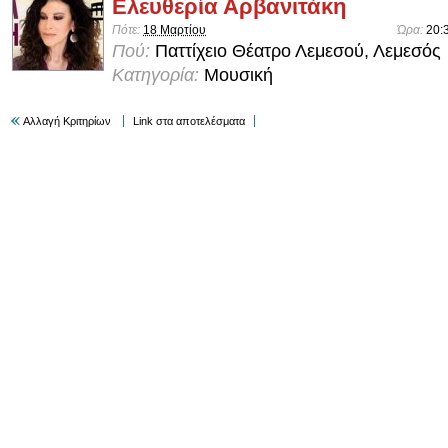
Ελευθερία Αρβανιτάκη
Πότε:
18 Μαρτίου
Ώρα:
20:
Πού:
Παττίχειο Θέατρο Λεμεσού, Λεμεσός
Κατηγορία:
Μουσική
Αλλαγή Κριτηρίων
Link στα αποτελέσματα