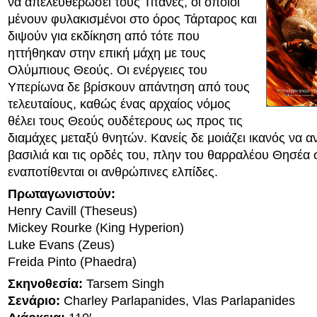
να απελευθερώσει τους Τιτάνες, οι οποίοι
μένουν φυλακισμένοι στο όρος Τάρταρος και
διψούν για εκδίκηση από τότε που
ηττήθηκαν στην επική μάχη με τους
Ολύμπιους Θεούς. Οι ενέργειες του
Υπερίωνα δε βρίσκουν απάντηση από τους
τελευταίους, καθώς ένας αρχαίος νόμος
θέλει τους Θεούς ουδέτερους ως προς τις
διαμάχες μεταξύ θνητών. Κανείς δε μοιάζει ικανός να α
βασιλιά και τις ορδές του, πλην του θαρραλέου Θησέα 
εναποτίθενται οι ανθρώπινες ελπίδες.
Πρωταγωνιστούν:
Henry Cavill (Theseus)
Mickey Rourke (King Hyperion)
Luke Evans (Zeus)
Freida Pinto (Phaedra)
Σκηνοθεσία:
Tarsem Singh
Σενάριο:
Charley Parlapanides, Vlas Parlapanides