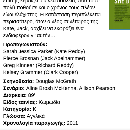
επίσης κερδίζει μια νέα δουλειά, που τόσο
πολύ ποθούσε και ο χρόνος τους πλέον
είναι ελάχιστος. Η κατάσταση περιπλέκεται
περισσότερο, όταν ο νέος συνέταιρος της
Kate, Jack, αρχίζει να εκφράζει ένα
ενδιαφέρον γι’ αυτήν…
Πρωταγωνιστούν:
Sarah Jessica Parker (Kate Reddy)
Pierce Brosnan (Jack Abelhammer)
Greg Kinnear (Richard Reddy)
Kelsey Grammer (Clark Cooper)
Σκηνοθεσία:
Douglas McGrath
Σενάριο:
Aline Brosh McKenna, Allison Pearson
Διάρκεια:
89′
Είδος ταινίας:
Κωμωδία
Κατηγορία:
K
Γλώσσα:
Αγγλικά
Χρονολογία παραγωγής:
2011