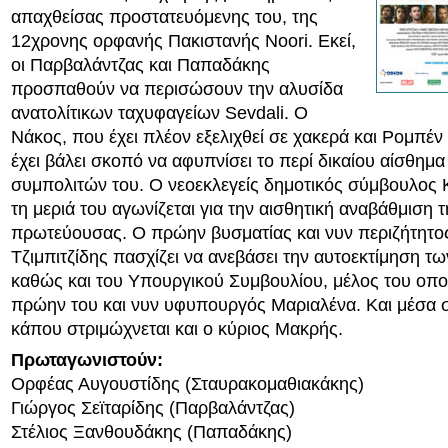
απαχθείσας προστατευόμενης του, της
12χρονης ορφανής Πακιστανής Noori. Εκεί,
οι Παρβαλάντζας και Παπαδάκης
προσπαθούν να περισώσουν την αλυσίδα
ανατολίτικων ταχυφαγείων Sevdali. Ο
Νάκος, που έχει πλέον εξελιχθεί σε χακερά και Ρομπέ
έχει βάλει σκοπό να αφυπνίσει το περί δικαίου αίσθημα
συμπολιτών του. Ο νεοεκλεγείς δημοτικός σύμβουλος
τη μεριά του αγωνίζεται για την αισθητική αναβάθμιση τ
πρωτεύουσας. Ο πρώην βυσματίας και νυν περιζήτητο
Τζιμπιτζίδης πασχίζει να ανεβάσει την αυτοεκτίμηση τ
καθώς και του Υπουργικού Συμβουλίου, μέλος του οποί
πρώην του και νυν υφυπουργός Μαριαλένα. Και μέσα σ
κάπου στριμώχνεται και ο κύριος Μακρής.
Πρωταγωνιστούν:
Ορφέας Αυγουστίδης (Σταυρακομαθιακάκης)
Γιώργος Σεϊταρίδης (Παρβαλάντζας)
Στέλιος Ξανθουδάκης (Παπαδάκης)