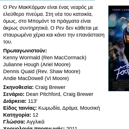
Ο Ρεν ΜακΚόρμαν είναι ένας νεαρός με
ελεύθερο πνεύμα. Στη νέα του κατοικία,
όμως, στο Μπομόντ τα πράγματα είναι
άκρως συντηρητικά. Ο Ρεν δεν κάθεται με
σταυρωμένα χέρια και κάνει την επανάσταση
του.
Πρωταγωνιστούν:
Kenny Wormald (Ren MacCormack)
Julianne Hough (Ariel Moore)
Dennis Quaid (Rev. Shaw Moore)
Andie MacDowell (Vi Moore)
Σκηνοθεσία:
Craig Brewer
Σενάριο:
Dean Pitchford, Craig Brewer
Διάρκεια:
113′
Είδος ταινίας:
Κωμωδία, Δράμα, Μουσική
Κατηγορία:
12
Γλώσσα:
Αγγλικά
Χρονολογία παραγωγής:
2011