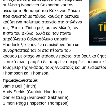
συλλέκτη Ivanovich Sakharine και τον
ανεκτίμητο θησαυρό του Κόκκινου Ράκαμ
που αναζητά με πάθος, καθώς η ρέπλικα
κρύβει ένα πολύτιμο στοιχείο στα σπλάχνα
της. Έτσι, ο Tintin μαζί με τον Μιλού, τον
πιστό του σκύλο, αλλά και τον πάντα
απρόβλεπτο θαλασσόλυκο Captain
Haddock ξεκινούν ένα επικίνδυνο όσο και
συναρπαστικό ταξίδι στα πέρατα του
κόσμου με στόχο να φτάσουν πρώτοι στο θρυλικό θησα
φυσικά πως η παρέα δε μπορεί να περιμένει ουσιαστικ
τους μετρ της γκάφας, τους γνωστούς και μη εξαιρετέου
Thompson και Thomson.
Πρωταγωνιστούν:
Jamie Bell (Tintin)
Andy Serkis (Captain Haddock)
Daniel Craig (Ivanovich Sakharine)
Simon Pegg (Inspector Thompson)