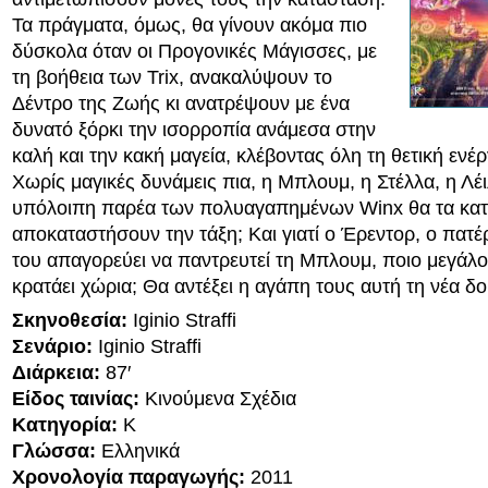
Τα πράγματα, όμως, θα γίνουν ακόμα πιο
δύσκολα όταν οι Προγονικές Μάγισσες, με
τη βοήθεια των Trix, ανακαλύψουν το
Δέντρο της Ζωής κι ανατρέψουν με ένα
δυνατό ξόρκι την ισορροπία ανάμεσα στην
καλή και την κακή μαγεία, κλέβοντας όλη τη θετική ενέρ
Χωρίς μαγικές δυνάμεις πια, η Μπλουμ, η Στέλλα, η Λέι
υπόλοιπη παρέα των πολυαγαπημένων Winx θα τα κα
αποκαταστήσουν την τάξη; Και γιατί ο Έρεντορ, ο πατέ
του απαγορεύει να παντρευτεί τη Μπλουμ, ποιο μεγάλο
κρατάει χώρια; Θα αντέξει η αγάπη τους αυτή τη νέα δο
Σκηνοθεσία:
Iginio Straffi
Σενάριο:
Iginio Straffi
Διάρκεια:
87′
Είδος ταινίας:
Κινούμενα Σχέδια
Κατηγορία:
K
Γλώσσα:
Ελληνικά
Χρονολογία παραγωγής:
2011