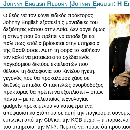
Johnny English Reborn (Johnny English: Η Επ
Ο θεός-να-τον-κάνει ειδικός πράκτορας
Johnny English εξασκεί τις μοναδικές του
δεξιότητες κάπου στην Ασία. Δεν αργεί όμως
η στιγμή που θα πρέπει να αποδείξει και
πάλι πως επάξια βρίσκεται στην υπηρεσία
της Βασίλισσας. Αυτή τη φορά το καθήκον
τον καλεί να ματαιώσει τα σχέδια ενός
παγκόσμιου δικτύου εκτελεστών που
θέλουν τη δολοφονία του Κινέζου ηγέτη,
γεγονός που θα προκαλούσε χάος σε
διεθνές επίπεδο. Ο παντελώς ανορθόδοξος
πράκτορας θα πρέπει να εξοπλιστεί – όπως
πάντα – με τα τελευταίας τεχνολογίας
gadgets προκειμένου να καταφέρει ένα
αποφασιστικό χτύπημα σε αυτή την παγκόσμια συνομ
εμπλέκει από την CIA και την KGB μέχρι – τι παράξενο! 
του υπηρεσία, την MI-7. Περιττό να πούμε ότι προστασ