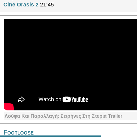
Cine Orasis 2
21:45
Λούφα Και Παραλλαγή: Σειρήνες Στη Στεριά Trailer
Footloose