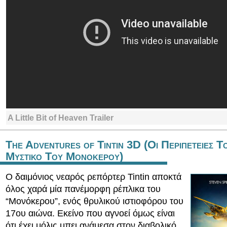
A Little Bit of Heaven Trailer
The Adventures of Tintin 3D (Οι Περιπετειες Τ
Μυστικο Του Μονοκερου)
Ο δαιμόνιος νεαρός ρεπόρτερ Tintin αποκτά
όλος χαρά μία πανέμορφη ρέπλικα του
“Μονόκερου”, ενός θρυλικού ιστιοφόρου του
17ου αιώνα. Εκείνο που αγνοεί όμως είναι
ότι έχει μόλις μπει ανάμεσα στον διαβολικό