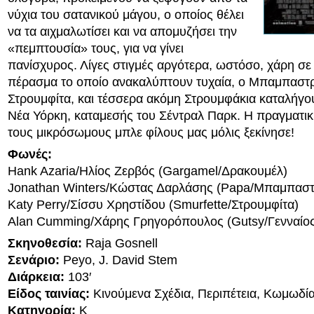
νύχια του σατανικού μάγου, ο οποίος θέλει
να τα αιχμαλωτίσει και να απομυζήσει την
«πεμπτουσία» τους, για να γίνει
πανίσχυρος. Λίγες στιγμές αργότερα, ωστόσο, χάρη σε
πέρασμα το οποίο ανακαλύπτουν τυχαία, ο Μπαμπαστ
Στρουμφίτα, και τέσσερα ακόμη Στρουμφάκια καταλήγο
Νέα Υόρκη, καταμεσής του Σέντραλ Παρκ. Η πραγματική
τους μικρόσωμους μπλε φίλους μας μόλις ξεκίνησε!
Φωνές:
Hank Azaria/Ηλίος Ζερβός (Gargamel/Δρακουμέλ)
Jonathan Winters/Κώστας Δαρλάσης (Papa/Μπαμπασ
Katy Perry/Σίσσυ Χρηστίδου (Smurfette/Στρουμφίτα)
Alan Cumming/Χάρης Γρηγορόπουλος (Gutsy/Γενναίος
Σκηνοθεσία:
Raja Gosnell
Σενάριο:
Peyo, J. David Stem
Διάρκεια:
103′
Είδος ταινίας:
Kινούμενα Σχέδια, Περιπέτεια, Κωμωδί
Κατηγορία:
K