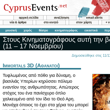
αρχική σελίδα
αναζήτηση
email alerts
νέα & άρθρα
στο κινητό
στον χάρτη
+ 
μουσική
χορός
θέατρο
κινηματογράφος
εικαστικά
περ
Στους Κινηματογράφους αυτή την 
(11 – 17 Νοεμβρίου)
Δημοσιεύθηκε στις 11/
Immortals 3D (Αθανατοι)
Τυφλωμένος από πόθο για δύναμη, ο
βασιλιάς Υπερίων κηρύσσει πόλεμο
εναντίον της ανθρωπότητας. Απώτερος
στόχος του ένα πανίσχυρο όπλο
χαλκευμένο από τον ίδιο το Θεό Αρη.
Μονάχα όποιος το έχει στα χέρια του μπορεί