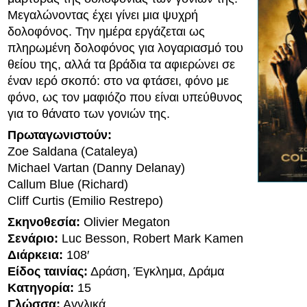
Μεγαλώνοντας έχει γίνει μια ψυχρή
δολοφόνος. Την ημέρα εργάζεται ως
πληρωμένη δολοφόνος για λογαριασμό του
θείου της, αλλά τα βράδια τα αφιερώνει σε
έναν ιερό σκοπό: στο να φτάσει, φόνο με
φόνο, ως τον μαφιόζο που είναι υπεύθυνος
για το θάνατο των γονιών της.
Πρωταγωνιστούν:
Zoe Saldana (Cataleya)
Michael Vartan (Danny Delanay)
Callum Blue (Richard)
Cliff Curtis (Emilio Restrepo)
Σκηνοθεσία:
Olivier Megaton
Σενάριο:
Luc Besson, Robert Mark Kamen
Διάρκεια:
108′
Είδος ταινίας:
Δράση, Έγκλημα, Δράμα
Κατηγορία:
15
Γλώσσα:
Αγγλικά