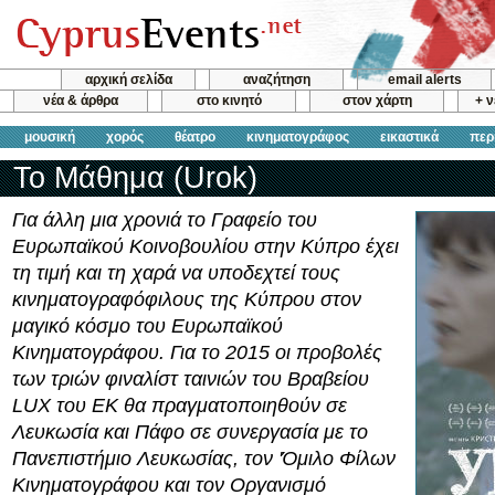
αρχική σελίδα
αναζήτηση
email alerts
νέα & άρθρα
στο κινητό
στον χάρτη
+ 
μουσική
χορός
θέατρο
κινηματογράφος
εικαστικά
περ
Το Μάθημα (Urok)
Για άλλη μια χρονιά το Γραφείο του
Ευρωπαϊκού Κοινοβουλίου στην Κύπρο έχει
τη τιμή και τη χαρά να υποδεχτεί τους
κινηματογραφόφιλους της Κύπρου στον
μαγικό κόσμο του Ευρωπαϊκού
Κινηματογράφου. Για το 2015 οι προβολές
των τριών φιναλίστ ταινιών του Βραβείου
LUX του ΕΚ θα πραγματοποιηθούν σε
Λευκωσία και Πάφο σε συνεργασία με το
Πανεπιστήμιο Λευκωσίας, τον 'Όμιλο Φίλων
Κινηματογράφου και τον Οργανισμό