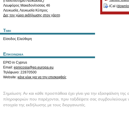
(Πανεπιστήμιο Λευκωσίας)
Λεωφόρος Μακεδονίτισσας 46
iCal (
downl
Λευκωσία
,
Λευκωσία
Κύπρος
Δες τον χώρο εκδήλωσης στον χάρτη
Τιμη
Είσοδος Ελεύθερη
Επικοινωνια
EPIO in Cyprus
Email:
epnicosia@ep.europa.eu
Τηλέφωνο: 22870500
Website:
κάνε κλικ για να την επισκεφθείς
Σημείωση: Αν και κάθε προσπάθεια έχει γίνει για την εξασφάλιση της 
πληροφοριών που παρέχονται, πριν ταξιδέψετε σας συμβουλεύουμε ν
στοιχεία της εκδήλωσης με τους διοργανωτές.