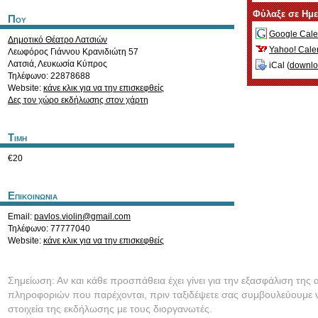
Φύλαξε σε Ημ
Που
Google Cale
Δημοτικό Θέατρο Λατσιών
Yahoo! Cale
Λεωφόρος Γιάννου Κρανιδιώτη 57
Λατσιά
,
Λευκωσία
Κύπρος
iCal (
downl
Τηλέφωνο: 22878688
Website:
κάνε κλικ για να την επισκεφθείς
Δες τον χώρο εκδήλωσης στον χάρτη
Τιμη
€20
Επικοινωνια
Email:
pavlos.violin@gmail.com
Τηλέφωνο: 77777040
Website:
κάνε κλικ για να την επισκεφθείς
Σημείωση: Αν και κάθε προσπάθεια έχει γίνει για την εξασφάλιση της 
πληροφοριών που παρέχονται, πριν ταξιδέψετε σας συμβουλεύουμε ν
στοιχεία της εκδήλωσης με τους διοργανωτές.