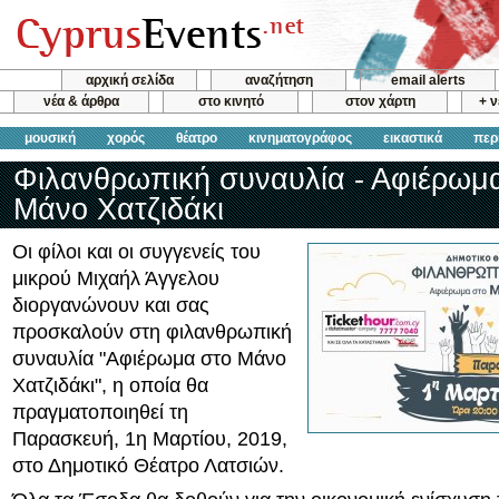
αρχική σελίδα
αναζήτηση
email alerts
νέα & άρθρα
στο κινητό
στον χάρτη
+ 
μουσική
χορός
θέατρο
κινηματογράφος
εικαστικά
περ
Φιλανθρωπική συναυλία - Αφιέρωμ
Μάνο Χατζιδάκι
Οι φίλοι και οι συγγενείς του
μικρού Μιχαήλ Άγγελου
διοργανώνουν και σας
προσκαλούν στη φιλανθρωπική
συναυλία "Αφιέρωμα στο Μάνο
Χατζιδάκι", η οποία θα
πραγματοποιηθεί τη
Παρασκευή, 1η Μαρτίου, 2019,
στο Δημοτικό Θέατρο Λατσιών.