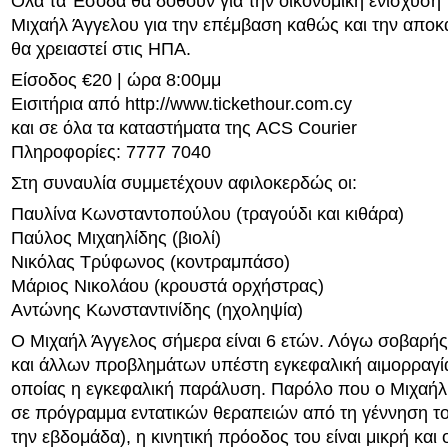
Όλα τα Έσοδα θα δοθούν για την οικονομική ενίσχυση 
Μιχαήλ Άγγελου για την επέμβαση καθώς και την απο
θα χρειαστεί στις ΗΠΑ.
Είσοδος €20 | ώρα 8:00μμ
Εισιτήρια από http://www.tickethour.com.cy
και σε όλα τα καταστήματα της ACS Courier
Πληροφορίες: 7777 7040
Στη συναυλία συμμετέχουν αφιλοκερδώς οι:
Παυλίνα Κωνσταντοπούλου (τραγούδι και κιθάρα)
Παύλος Μιχαηλίδης (βιολί)
Νικόλας Τρύφωνος (κοντραμπάσο)
Μάριος Νικολάου (κρουστά ορχήστρας)
Αντώνης Κωνσταντινίδης (ηχοληψία)
Ο Μιχαήλ Άγγελος σήμερα είναι 6 ετών. Λόγω σοβαρή
και άλλων προβλημάτων υπέστη εγκεφαλική αιμορραγί
οποίας η εγκεφαλική παράλυση. Παρόλο που ο Μιχαήλ 
σε πρόγραμμα εντατικών θεραπειών από τη γέννηση το
την εβδομάδα), η κινητική πρόοδος του είναι μικρή και 