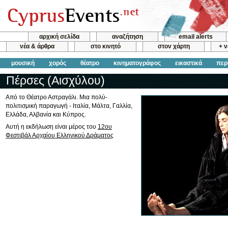
αρχική σελίδα
αναζήτηση
email alerts
νέα & άρθρα
στο κινητό
στον χάρτη
+ 
μουσική
χορός
θέατρο
κινηματογράφος
εικαστικά
περ
Πέρσες (Αισχύλου)
Από το Θέατρο Αστραγάλι. Μια πολύ-
πολιτισμική παραγωγή - Ιταλία, Μάλτα, Γαλλία,
Ελλάδα, Αλβανία και Κύπρος.
Αυτή η εκδήλωση είναι μέρος του
12ου
Φεστιβάλ Αρχαίου Ελληνικού Δράματος