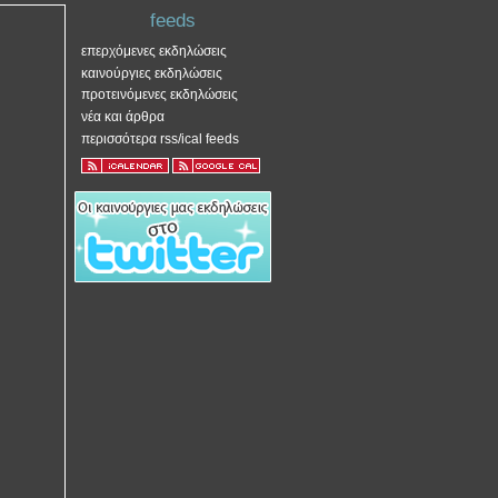
feeds
επερχόμενες εκδηλώσεις
καινούργιες εκδηλώσεις
προτεινόμενες εκδηλώσεις
νέα και άρθρα
περισσότερα rss/ical feeds