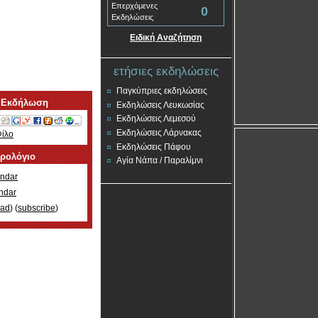
Επερχόμενες
0
Εκδηλώσεις
Ειδική Αναζήτηση
ετήσιες εκδηλώσεις
Παγκύπριες εκδηλώσεις
 Εκδήλωση
Εκδηλώσεις Λευκωσίας
Εκδηλώσεις Λεμεσού
Εκδηλώσεις Λάρνακας
Φίλο
Εκδηλώσεις Πάφου
ερολόγιο
Αγία Νάπα / Παραλίμνι
ndar
ndar
oad
) (
subscribe
)