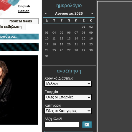
ημερολόγιο
English
Edition
<
Αύγουστος 2026
>
Δ
Τ
Τ
Π
Π
Σ
Κ
rss/ical feeds
νέα εκδήλωση
01
02
03
04
05
06
07
08
09
ισσότερα...
10
11
12
13
14
15
16
17
18
19
20
21
22
23
24
25
26
27
28
29
30
31
αναζήτηση
Χρονικό Διάστημα
Επαρχία
Κατηγορία
Λέξη Κλειδί