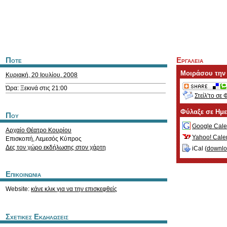
Ποτε
Εργαλεια
Μοιράσου την
Κυριακή, 20 Ιουλίου, 2008
Ώρα: Ξεκινά στις 21:00
Στείλ'το σε 
Φύλαξε σε Ημ
Που
Google Cale
Αρχαίο Θέατρο Κουρίου
Yahoo! Cale
Επισκοπή
,
Λεμεσός
Κύπρος
Δες τον χώρο εκδήλωσης στον χάρτη
iCal (
downl
Επικοινωνια
Website:
κάνε κλικ για να την επισκεφθείς
Σχετικες Εκδηλωσεις