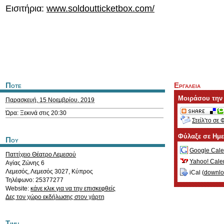
Εισιτήρια:
www.soldoutticketbox.com/
Ποτε
Εργαλεια
Μοιράσου την
Παρασκευή, 15 Νοεμβρίου, 2019
Ώρα: Ξεκινά στις 20:30
Στείλ'το σε 
Φύλαξε σε Ημ
Που
Google Cale
Παττίχειο Θέατρο Λεμεσού
Yahoo! Cale
Αγίας Ζώνης 6
Λεμεσός
,
Λεμεσός
3027
,
Κύπρος
iCal (
downl
Τηλέφωνο: 25377277
Website:
κάνε κλικ για να την επισκεφθείς
Δες τον χώρο εκδήλωσης στον χάρτη
Τιμη