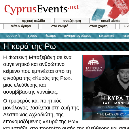
αρχική σελίδα
αναζήτηση
email alerts
νέα & άρθρα
στο κινητό
στον χάρτη
+ 
μουσική
χορός
θέατρο
κινηματογράφος
εικαστικά
περ
Η κυρά της Ρω
Η Φωτεινή Μπαξεβάνη σε ένα
συγκινητικό και ανθρώπινο
κείμενο που εμπνέεται από τη
φιγούρα της «Κυράς της Ρω»,
μιας ελεύθερης και
ασυμβίβαστης γυναίκας.
O τρυφερός και ποιητικός
μονόλογος βασίζεται στη ζωή της
Δέσποινας Αχλαδιώτη, της
επονομαζόμενης «Κυρά της Ρω»
και εστιάζει στο πορτρέτο αυτής της ελεύθερης και ασ