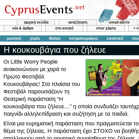
αρχική σελίδα
αναζήτηση
email alerts
νέα & άρθρα
στο κινητό
στον χάρτη
+ 
μουσική
χορός
θέατρο
κινηματογράφος
εικαστικά
περ
Η κουκουβάγια που ζήλευε
Οι Little Worry People
ανακοινώνουν με χαρά το
Πρώτο Φεστιβάλ
Κουκουβάγιας! Στα πλαίσια του
Φεστιβάλ παρουσιάζουν τη
Θεατρική παράσταση “H
κουκουβάγια που ζήλευε…” η οποία συνδυάζει ταυτόχρ
παιγνίδι αλληλεπίδραση και συζήτηση με τα παιδιά.
Είναι μια ευρηματική παράσταση που πραγματεύεται τ
θέμα της ζήλειας. Η παράσταση έχει ΣΤΟΧΟ να βοηθήσε
απαλλαγούν από το αρνητικό συναίσθημα της ζήλειας