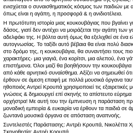
ενισχύεται ο συναισθηματικός κόσμος των παιδιών με α
όπως είναι η αγάπη, η προσφορά & η ανιδιοτέλεια.
Η πρωτότυπη ιστορία μιας κουκουβάγιας που βγαίνει γ
δάσος, γιατί δεν αντέχει να μοιράζεται την αγάπη των γ
αδελφάκι της. Η βόλτα αυτή όμως θα εξελιχθεί σε ένα εξ
αυτογνωσίας. Το ταξίδι αυτό βέβαια θα είναι πολύ διασκ
στο δρόμο της, η κουκουβάγια, θα συναντήσει τους πι
χαρακτήρες- μια γιαγιά, ένα κορίτσι, μια αλεπού, ένα γά
επιστήμονα. Όλοι μαζί θα βοηθήσουν την κουκουβάγια
από κάθε αρνητικό συναίσθημα. Αξίζει να σημειωθεί ότι
έρθουν σε άμεση επαφή με πολλά μουσικά όργανα ταυ
ηθοποιός Αντρεί Κρουπά χρησιμοποιεί τις εξαιρετικές 
γνώσεις & δημιουργεί επί σκηνής το απίστευτο εύρημ
ορχήστρα! Με αυτή του την έμπνευση η παράσταση πρ
μοναδική εμπειρία & ευκαιρία να έρθουν τα παιδιά σε 
ζωντανά μουσικά όργανα σε απόσταση αναπνοής.
Συντελεστές Παράστασης: Αντρέι Κρουπά, Νικολέττα 
Σκηνοθεσία: Αντρέι Κρουπά