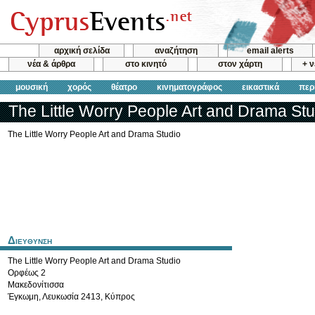
αρχική σελίδα
αναζήτηση
email alerts
νέα & άρθρα
στο κινητό
στον χάρτη
+ 
μουσική
χορός
θέατρο
κινηματογράφος
εικαστικά
περ
The Little Worry People Art and Drama Stu
The Little Worry People Art and Drama Studio
Διευθυνση
The Little Worry People Art and Drama Studio
Ορφέως 2
Μακεδονίτισσα
Έγκωμη
,
Λευκωσία
2413
,
Κύπρος