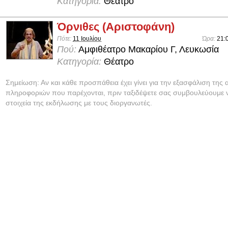
Κατηγορία:
Θέατρο
Όρνιθες (Αριστοφάνη)
Πότε:
11 Ιουλίου
Ώρα:
21:
Πού:
Αμφιθέατρο Μακαρίου Γ, Λευκωσία
Κατηγορία:
Θέατρο
Σημείωση: Αν και κάθε προσπάθεια έχει γίνει για την εξασφάλιση της 
πληροφοριών που παρέχονται, πριν ταξιδέψετε σας συμβουλεύουμε ν
στοιχεία της εκδήλωσης με τους διοργανωτές.