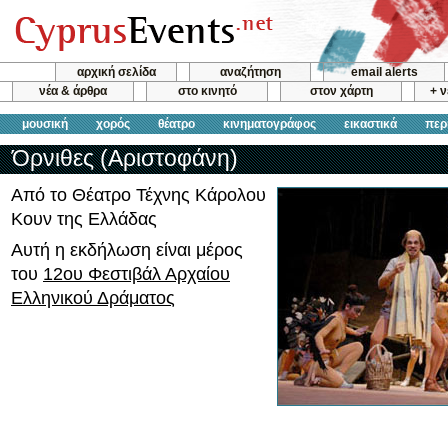
αρχική σελίδα
αναζήτηση
email alerts
νέα & άρθρα
στο κινητό
στον χάρτη
+ 
μουσική
χορός
θέατρο
κινηματογράφος
εικαστικά
περ
Όρνιθες (Αριστοφάνη)
Από το Θέατρο Τέχνης Κάρολου
Κουν της Ελλάδας
Αυτή η εκδήλωση είναι μέρος
του
12ου Φεστιβάλ Αρχαίου
Ελληνικού Δράματος