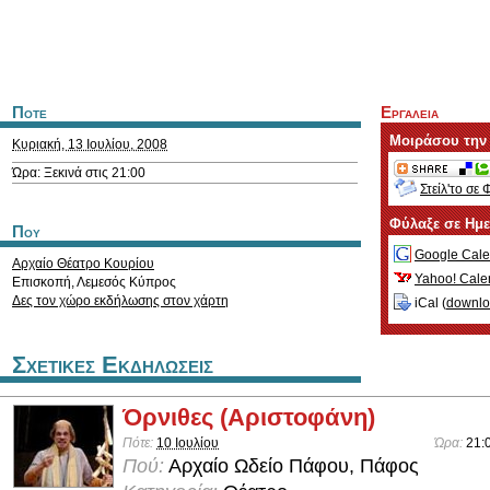
Ποτε
Εργαλεια
Μοιράσου την
Κυριακή, 13 Ιουλίου, 2008
Ώρα: Ξεκινά στις 21:00
Στείλ'το σε 
Φύλαξε σε Ημ
Που
Google Cale
Αρχαίο Θέατρο Κουρίου
Yahoo! Cale
Επισκοπή
,
Λεμεσός
Κύπρος
Δες τον χώρο εκδήλωσης στον χάρτη
iCal (
downl
Σχετικες Εκδηλωσεις
Όρνιθες (Αριστοφάνη)
Πότε:
10 Ιουλίου
Ώρα:
21:
Πού:
Αρχαίο Ωδείο Πάφου, Πάφος