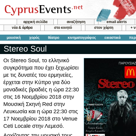
αρχική σελίδα
αναζήτηση
email alerts
νέα & άρθρα
στο κινητό
στον χάρτη
+ 
μουσική
χορός
θέατρο
κινηματογράφος
εικαστικά
περ
Stereo Soul
Oι Stereo Soul, το ελληνικό
συγκρότημα που έχει ξεχωρίσει
με τις δυνατές του ερμηνείες,
έρχεται στην Κύπρο για δύο
μοναδικές βραδιές η ώρα 22:30
στις 16 Νοεμβρίου 2018 στην
Μουσική Σκηνή Red στην
Λευκωσία και η ώρα 22:30 στις
17 Νοεμβρίου 2018 στο Venue
Ceti Locale στην Λεμεσό.
Αρχίζοντας την μουσική τους