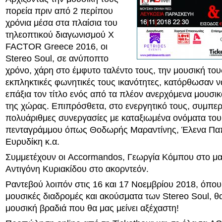
πορεία πριν από 2 περίπου
χρόνια μέσα στα πλαίσια του
τηλεοπτικού διαγωνισμού X
FACTOR Greece 2016, oι
Stereo Soul, σε ανύποπτο
χρόνο, χάρη στο έμφυτο ταλέντο τους, την μουσική τους
εκπληκτικές φωνητικές τους ικανότητες, κατόρθωσαν ν
επάξια τον τίτλο ενός από τα πλέον ανερχόμενα μουσι
της χώρας. Επιπρόσθετα, στο ενεργητικό τους, συμπε
πολυάριθμες συνεργασίες με καταξιωμένα ονόματα του
πενταγράμμου όπως Θοδωρής Μαραντίνης, Έλενα Παπ
Ευρυδίκη κ.α.
Συμμετέχουν οι Accormandos, Γεωργία Κόμπου στο μαν
Αντιγόνη Κυριακίδου στο ακορντεόν.
Ραντεβού λοιπόν στις 16 και 17 Νοεμβρίου 2018, όπου
μουσικές διαδρομές και ακούσματα των Stereo Soul, θ
μουσική βραδιά που θα μας μείνει αξέχαστη!