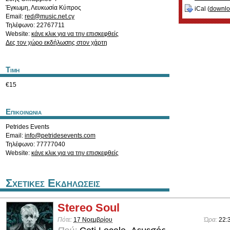
Έγκωμη
,
Λευκωσία
Κύπρος
iCal (
downl
Email:
red@music.net.cy
Τηλέφωνο: 22767711
Website:
κάνε κλικ για να την επισκεφθείς
Δες τον χώρο εκδήλωσης στον χάρτη
Τιμη
€15
Επικοινωνια
Petrides Events
Email:
info@petridesevents.com
Τηλέφωνο: 77777040
Website:
κάνε κλικ για να την επισκεφθείς
Σχετικες Εκδηλωσεις
Stereo Soul
Πότε:
17 Νοεμβρίου
Ώρα:
22: