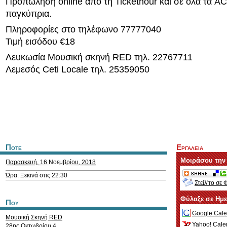
Προπώληση online από τη Tickethour και σε όλα τα
παγκύπρια.
Πληροφορίες στο τηλέφωνο 77777040
Τιμή εισόδου €18
Λευκωσία Μουσική σκηνή RED τηλ. 22767711
Λεμεσός Ceti Locale τηλ. 25359050
Ποτε
Εργαλεια
Μοιράσου την
Παρασκευή, 16 Νοεμβρίου, 2018
Ώρα: Ξεκινά στις 22:30
Στείλ'το σε 
Φύλαξε σε Ημ
Που
Google Cale
Μουσική Σκηνή RED
Yahoo! Cale
28ης Οκτωβρίου 4