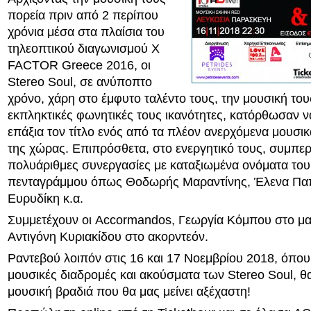
πορεία πριν από 2 περίπου
χρόνια μέσα στα πλαίσια του
τηλεοπτικού διαγωνισμού X
FACTOR Greece 2016, oι
Stereo Soul, σε ανύποπτο
χρόνο, χάρη στο έμφυτο ταλέντο τους, την μουσική τους
εκπληκτικές φωνητικές τους ικανότητες, κατόρθωσαν ν
επάξια τον τίτλο ενός από τα πλέον ανερχόμενα μουσι
της χώρας. Επιπρόσθετα, στο ενεργητικό τους, συμπε
πολυάριθμες συνεργασίες με καταξιωμένα ονόματα του
πενταγράμμου όπως Θοδωρής Μαραντίνης, Έλενα Παπ
Ευρυδίκη κ.α.
Συμμετέχουν οι Accormandos, Γεωργία Κόμπου στο μαν
Αντιγόνη Κυριακίδου στο ακορντεόν.
Ραντεβού λοιπόν στις 16 και 17 Νοεμβρίου 2018, όπου
μουσικές διαδρομές και ακούσματα των Stereo Soul, θ
μουσική βραδιά που θα μας μείνει αξέχαστη!