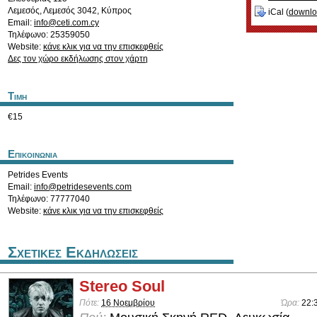
Λεμεσός
,
Λεμεσός
3042
,
Κύπρος
iCal (
downl
Email:
info@ceti.com.cy
Τηλέφωνο: 25359050
Website:
κάνε κλικ για να την επισκεφθείς
Δες τον χώρο εκδήλωσης στον χάρτη
Τιμη
€15
Επικοινωνια
Petrides Events
Email:
info@petridesevents.com
Τηλέφωνο: 77777040
Website:
κάνε κλικ για να την επισκεφθείς
Σχετικες Εκδηλωσεις
Stereo Soul
Πότε:
16 Νοεμβρίου
Ώρα:
22: