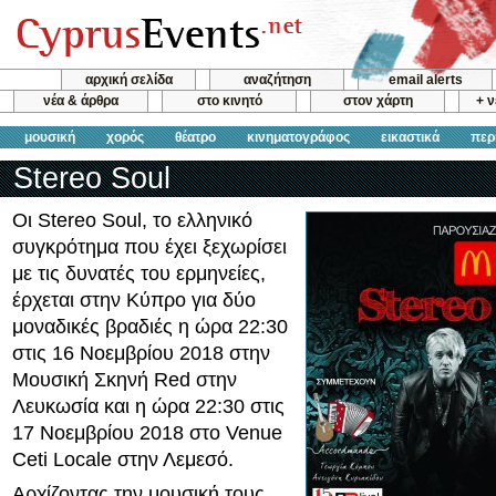
αρχική σελίδα
αναζήτηση
email alerts
νέα & άρθρα
στο κινητό
στον χάρτη
+ 
μουσική
χορός
θέατρο
κινηματογράφος
εικαστικά
περ
Stereo Soul
Oι Stereo Soul, το ελληνικό
συγκρότημα που έχει ξεχωρίσει
με τις δυνατές του ερμηνείες,
έρχεται στην Κύπρο για δύο
μοναδικές βραδιές η ώρα 22:30
στις 16 Νοεμβρίου 2018 στην
Μουσική Σκηνή Red στην
Λευκωσία και η ώρα 22:30 στις
17 Νοεμβρίου 2018 στο Venue
Ceti Locale στην Λεμεσό.
Αρχίζοντας την μουσική τους