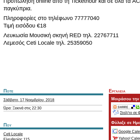
Προπώληση online από τη Tickethour και σε όλα τα
παγκύπρια.
Πληροφορίες στο τηλέφωνο 77777040
Τιμή εισόδου €18
Λευκωσία Μουσική σκηνή RED τηλ. 22767711
Λεμεσός Ceti Locale τηλ. 25359050
Ποτε
Εργαλεια
Μοιράσου την
Σάββατο, 17 Νοεμβρίου, 2018
Ώρα: Ξεκινά στις 22:30
Στείλ'το σε 
Φύλαξε σε Ημ
Που
Google Cale
Ceti Locale
Yahoo! Cale
Ελευθερίας 115