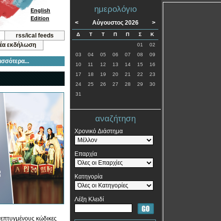
ημερολόγιο
English
Edition
<
Αύγουστος 2026
>
Δ
Τ
Τ
Π
Π
Σ
Κ
rss/ical feeds
νέα εκδήλωση
01
02
03
04
05
06
07
08
09
ισσότερα...
10
11
12
13
14
15
16
17
18
19
20
21
22
23
24
25
26
27
28
29
30
31
αναζήτηση
Χρονικό Διάστημα
Επαρχία
Κατηγορία
Λέξη Κλειδί
νεπτυγμένους κώδικες