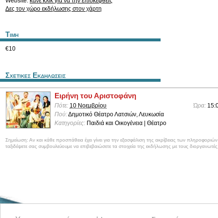
Website:
κάνε κλικ για να την επισκεφθείς
Δες τον χώρο εκδήλωσης στον χάρτη
Τιμη
€10
Σχετικες Εκδηλωσεις
Ειρήνη του Αριστοφάνη
Πότε:
10 Νοεμβρίου
Ώρα:
15:
Πού:
Δημοτικό Θέατρο Λατσιών, Λευκωσία
Κατηγορίες:
Παιδιά και Οικογένεια | Θέατρο
Σημείωση: Αν και κάθε προσπάθεια έχει γίνει για την εξασφάλιση της ακρίβειας των πληροφοριώ
ταξιδέψετε σας συμβουλεύουμε να επιβεβαιώσετε τα στοιχεία της εκδήλωσης με τους διοργανωτές
Καλωσορίσατε στο CyprusEvents.net, την Κυπριακή πύλη με νέα και πληροφο