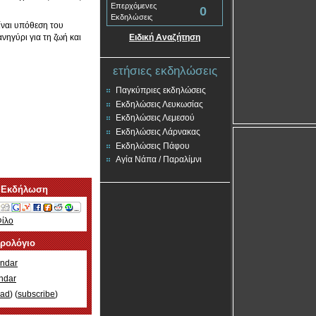
Επερχόμενες
0
Εκδηλώσεις
ίναι υπόθεση του
ανηγύρι για τη ζωή και
Ειδική Αναζήτηση
ετήσιες εκδηλώσεις
Παγκύπριες εκδηλώσεις
Εκδηλώσεις Λευκωσίας
Εκδηλώσεις Λεμεσού
Εκδηλώσεις Λάρνακας
Εκδηλώσεις Πάφου
Αγία Νάπα / Παραλίμνι
 Εκδήλωση
Φίλο
ερολόγιο
ndar
ndar
oad
) (
subscribe
)