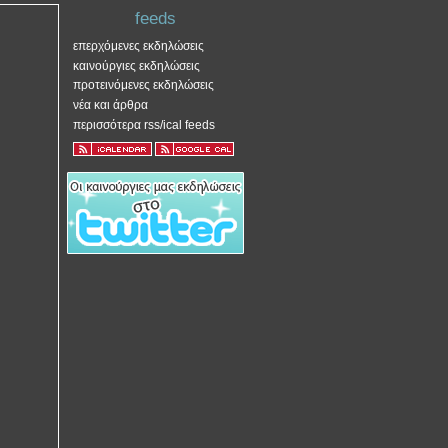
feeds
επερχόμενες εκδηλώσεις
καινούργιες εκδηλώσεις
προτεινόμενες εκδηλώσεις
νέα και άρθρα
περισσότερα rss/ical feeds