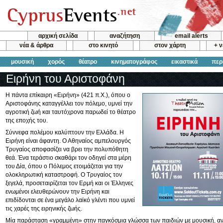
αρχική σελίδα
αναζήτηση
email alerts
νέα & άρθρα
στο κινητό
στον χάρτη
+ 
μουσική
χορός
θέατρο
κινηματογράφος
εικαστικά
περ
Ειρήνη του Αριστοφάνη
Η πάντα επίκαιρη «Ειρήνη» (421 π.Χ.), όπου ο
Αριστοφάνης καταγγέλλει τον πόλεμο, υμνεί την
αγροτική ζωή και ταυτόχρονα παρωδεί το θέατρο
της εποχής του.
Σύννεφα πολέμου καλύπτουν την Ελλάδα. Η
Ειρήνη είναι άφαντη. Ο Αθηναίος αμπελουργός
Τρυγαίος αποφασίζει να βρει την πολυπόθητη
θεά. Ένα τεράστιο σκαθάρι τον οδηγεί στα μέρη
του Δία, όπου ο Πόλεμος ετοιμάζεται για την
ολοκληρωτική καταστροφή. Ο Τρυγαίος τον
ξεγελά, προσεταιρίζεται τον Ερμή και οι Έλληνες
ενωμένοι ελευθερώνουν την Ειρήνη και
επιδίδονται σε ένα μεγάλο λαϊκό γλέντι που υμνεί
τις χαρές της ειρηνικής ζωής.
Μία παράσταση «γραμμένη» στην παγκόσμια γλώσσα των παιδιών με μουσική, α