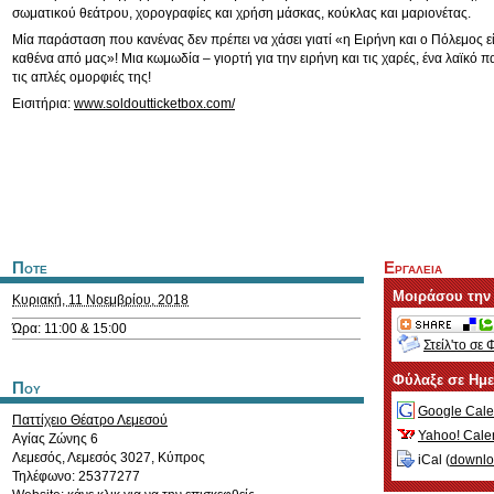
σωματικού θεάτρου, χορογραφίες και χρήση μάσκας, κούκλας και μαριονέτας.
Μία παράσταση που κανένας δεν πρέπει να χάσει γιατί «η Ειρήνη και ο Πόλεμος ε
καθένα από μας»! Μια κωμωδία – γιορτή για την ειρήνη και τις χαρές, ένα λαϊκό π
τις απλές ομορφιές της!
Εισιτήρια:
www.soldoutticketbox.com/
Ποτε
Εργαλεια
Μοιράσου την
Κυριακή, 11 Νοεμβρίου, 2018
Ώρα: 11:00 & 15:00
Στείλ'το σε 
Φύλαξε σε Ημ
Που
Google Cale
Παττίχειο Θέατρο Λεμεσού
Yahoo! Cale
Αγίας Ζώνης 6
Λεμεσός
,
Λεμεσός
3027
,
Κύπρος
iCal (
downl
Τηλέφωνο: 25377277