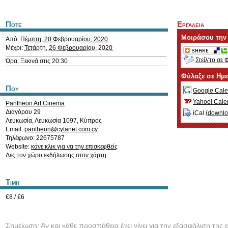
Ποτε
Εργαλεια
Μοιράσου την
Από:
Πέμπτη, 20 Φεβρουαρίου, 2020
Μέχρι:
Τετάρτη, 26 Φεβρουαρίου, 2020
Στείλ'το σε 
Ώρα: Ξεκινά στις 20:30
Φύλαξε σε Ημ
Που
Google Cale
Yahoo! Cale
Pantheon Art Cinema
Διαγόρου 29
iCal (
downl
Λευκωσία
,
Λευκωσία
1097
,
Κύπρος
Email:
pantheon@cytanet.com.cy
Τηλέφωνο: 22675787
Website:
κάνε κλικ για να την επισκεφθείς
Δες τον χώρο εκδήλωσης στον χάρτη
Τιμη
€8 / €6
Σημείωση: Αν και κάθε προσπάθεια έχει γίνει για την εξασφάλιση της 