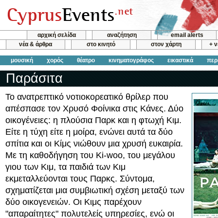
αρχική σελίδα
αναζήτηση
email alerts
νέα & άρθρα
στο κινητό
στον χάρτη
+ 
μουσική
χορός
θέατρο
κινηματογράφος
εικαστικά
περ
Παράσιτα
Το ανατρεπτικό νοτιοκορεατικό θρίλερ που
απέσπασε τον Χρυσό Φοίνικα στις Κάνες. Δύο
οικογένειες: η πλούσια Παρκ και η φτωχή Κιμ.
Είτε η τύχη είτε η μοίρα, ενώνει αυτά τα δύο
σπίτια και οι Κίμς νιώθουν μια χρυσή ευκαιρία.
Με τη καθοδήγηση του Ki-woo, του μεγάλου
γιου των Κιμ, τα παιδιά των Κιμ
εκμεταλλεύονται τους Παρκς. Σύντομα,
σχηματίζεται μια συμβιωτική σχέση μεταξύ των
δύο οικογενειών. Οι Κιμς παρέχουν
"απαραίτητες" πολυτελείς υπηρεσίες, ενώ οι